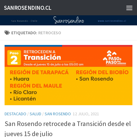
SANROSENDINO.CL
Saltar al contenido
ETIQUETADO:
RETROCESO
DESTACADO
/
SALUD
/
SAN ROSENDO
12 JULIO, 2021
San Rosendo retrocede a Transición desde el
jueves 15 de julio