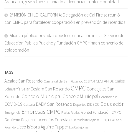
Araucanía, y se refuerza llamado a denunciar la intencionalidad
2ª MISIÓN CHILE–CALIFORNIA: Delegación de Cal Fire se reunió
con CMPC para fortalecer cooperación en prevención de incendios
Alianza público-privada robustece educación inicial: Servicio de
Educación Pública Puelche y Fundación CMPC firman convenio de
colaboración
TAGS
Alcalde San Rosendo
Carnaval de San Rosendo
CESFAM Dr. Carlos
CESFAM
CMPC
Cesfam San Rosendo
Concejales San
Echeverría Vejar
Concejo Municipal
ConcejoMunicipal
Rosendo
Coronavirus
Educación
COVID-19
DAEM San Rosendo
Cultura
Deportes
DIDECO
Empresas CMPC
Frontel
Fundación CMPC
Emergencia
Fiestas Patrias
Incendios Forestales
Laja
Gobierno Regional
Intendente Regional
LIAT San
Liceo Isidora Aguirre Tupper
Los Callejones
Rosendo