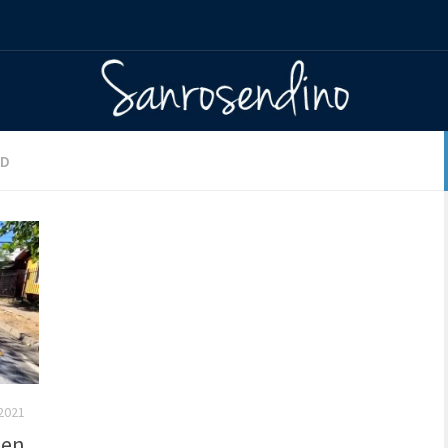
AD
 2021
 en