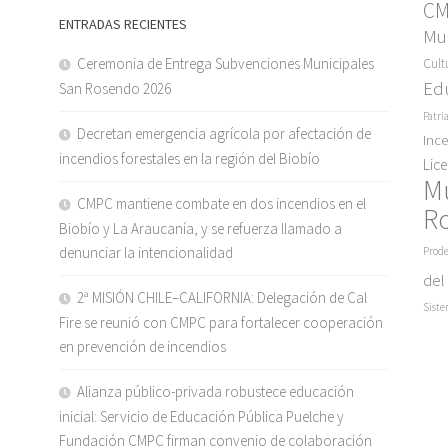
C
ENTRADAS RECIENTES
Mun
Ceremonia de Entrega Subvenciones Municipales
Cult
Ed
San Rosendo 2026
Patri
Decretan emergencia agrícola por afectación de
Inc
incendios forestales en la región del Biobío
Lic
M
CMPC mantiene combate en dos incendios en el
R
Biobío y La Araucanía, y se refuerza llamado a
denunciar la intencionalidad
Prode
del
2ª MISIÓN CHILE–CALIFORNIA: Delegación de Cal
Siste
Fire se reunió con CMPC para fortalecer cooperación
en prevención de incendios
Alianza público-privada robustece educación
inicial: Servicio de Educación Pública Puelche y
Fundación CMPC firman convenio de colaboración