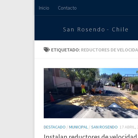
Inicio
Contacto
Saltar al contenido
ETIQUETADO:
REDUCTORES DE VELOCID
DESTACADO
/
MUNICIPAL
/
SAN ROSENDO
17 ABRIL,
Instalan reductores de velocidad