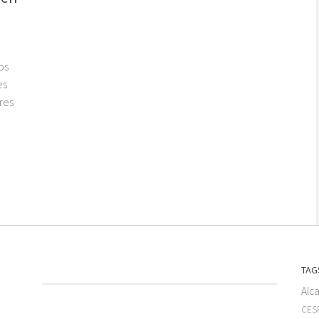
os
es
res
TAG
Alc
CESF