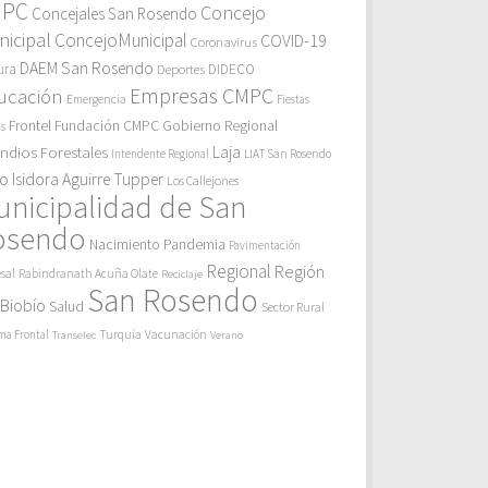
MPC
Concejo
Concejales San Rosendo
icipal
ConcejoMunicipal
COVID-19
Coronavirus
DAEM San Rosendo
ura
Deportes
DIDECO
Empresas CMPC
ucación
Emergencia
Fiestas
Gobierno Regional
Frontel
Fundación CMPC
as
endios Forestales
Laja
Intendente Regional
LIAT San Rosendo
eo Isidora Aguirre Tupper
Los Callejones
unicipalidad de San
osendo
Pandemia
Nacimiento
Pavimentación
Regional
Región
sal
Rabindranath Acuña Olate
Reciclaje
San Rosendo
 Biobío
Salud
Sector Rural
Turquía
ma Frontal
Vacunación
Transelec
Verano