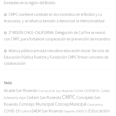
forestales en la región del Biobío
CMPC mantiene combate en dos incendios en el Biobío y La
Araucanía, y se refuerza llamado a denunciar la intencionalidad
2ª MISIÓN CHILE–CALIFORNIA: Delegación de Cal Fire se reunió
con CMPC para fortalecer cooperación en prevención de incendios
Alianza público-privada robustece educación inicial: Servicio de
Educación Pública Puelche y Fundación CMPC firman convenio de
colaboración
TAGS
Alcalde San Rosendo
Carnaval de San Rosendo
CESFAM Dr. Carlos
CESFAM
CMPC
Cesfam San Rosendo
Concejales San
Echeverría Vejar
Concejo Municipal
ConcejoMunicipal
Rosendo
Coronavirus
Educación
COVID-19
DAEM San Rosendo
Cultura
Deportes
DIDECO