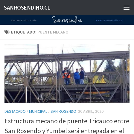
SANROSENDINO.CL
Saltar al contenido
ETIQUETADO:
PUENTE MECANO
DESTACADO
/
MUNICIPAL
/
SAN ROSENDO
20 ABRIL, 2020
Estructura mecano de puente Tricauco entre
San Rosendo y Yumbel será entregada en el