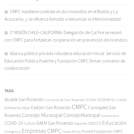
CMPC mantiene combate en dos incendios en el Biobío y La
Araucanía, y se refuerza llamado a denunciar la intencionalidad
2ª MISIÓN CHILE–CALIFORNIA: Delegación de Cal Fire se reunió
con CMPC para fortalecer cooperación en prevención de incendios
Alianza público-privada robustece educación inicial: Servicio de
Educación Pública Puelche y Fundación CMPC firman convenio de
colaboración
TAGS
Alcalde San Rosendo
Carnaval de San Rosendo
CESFAM Dr. Carlos
CESFAM
CMPC
Cesfam San Rosendo
Concejales San
Echeverría Vejar
Concejo Municipal
ConcejoMunicipal
Rosendo
Coronavirus
Educación
COVID-19
DAEM San Rosendo
Cultura
Deportes
DIDECO
Empresas CMPC
Frontel
Fundación CMPC
Emergencia
Fiestas Patrias