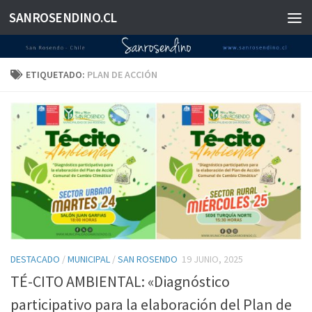
SANROSENDINO.CL
Saltar al contenido
ETIQUETADO:
PLAN DE ACCIÓN
DESTACADO
/
MUNICIPAL
/
SAN ROSENDO
19 JUNIO, 2025
TÉ-CITO AMBIENTAL: «Diagnóstico
participativo para la elaboración del Plan de