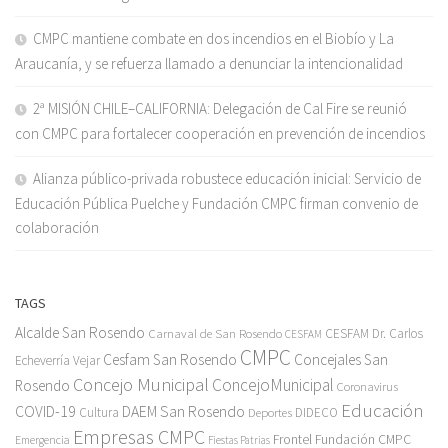
CMPC mantiene combate en dos incendios en el Biobío y La
Araucanía, y se refuerza llamado a denunciar la intencionalidad
2ª MISIÓN CHILE–CALIFORNIA: Delegación de Cal Fire se reunió
con CMPC para fortalecer cooperación en prevención de incendios
Alianza público-privada robustece educación inicial: Servicio de
Educación Pública Puelche y Fundación CMPC firman convenio de
colaboración
TAGS
Alcalde San Rosendo
Carnaval de San Rosendo
CESFAM Dr. Carlos
CESFAM
CMPC
Cesfam San Rosendo
Concejales San
Echeverría Vejar
Concejo Municipal
ConcejoMunicipal
Rosendo
Coronavirus
Educación
COVID-19
DAEM San Rosendo
Cultura
Deportes
DIDECO
Empresas CMPC
Frontel
Fundación CMPC
Emergencia
Fiestas Patrias