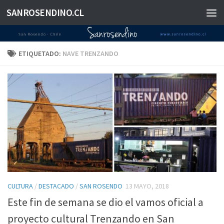
SANROSENDINO.CL
Saltar al contenido
ETIQUETADO:
NAVE TRENZANDO
CULTURA
/
DESTACADO
/
SAN ROSENDO
13 MAYO, 2018
Este fin de semana se dio el vamos oficial a
proyecto cultural Trenzando en San