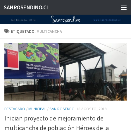
SANROSENDINO.CL
Saltar al contenido
ETIQUETADO:
MULTICANCHA
DESTACADO
/
MUNICIPAL
/
SAN ROSENDO
18 AGOSTO, 2018
Inician proyecto de mejoramiento de
multicancha de población Héroes de la