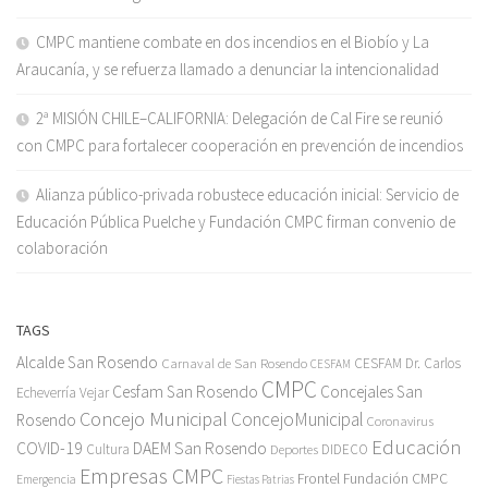
CMPC mantiene combate en dos incendios en el Biobío y La
Araucanía, y se refuerza llamado a denunciar la intencionalidad
2ª MISIÓN CHILE–CALIFORNIA: Delegación de Cal Fire se reunió
con CMPC para fortalecer cooperación en prevención de incendios
Alianza público-privada robustece educación inicial: Servicio de
Educación Pública Puelche y Fundación CMPC firman convenio de
colaboración
TAGS
Alcalde San Rosendo
Carnaval de San Rosendo
CESFAM Dr. Carlos
CESFAM
CMPC
Cesfam San Rosendo
Concejales San
Echeverría Vejar
Concejo Municipal
ConcejoMunicipal
Rosendo
Coronavirus
Educación
COVID-19
DAEM San Rosendo
Cultura
Deportes
DIDECO
Empresas CMPC
Frontel
Fundación CMPC
Emergencia
Fiestas Patrias