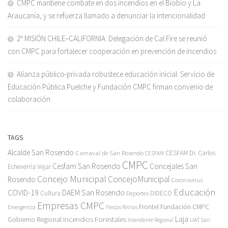
CMPC mantiene combate en dos incendios en el Biobío y La
Araucanía, y se refuerza llamado a denunciar la intencionalidad
2ª MISIÓN CHILE–CALIFORNIA: Delegación de Cal Fire se reunió
con CMPC para fortalecer cooperación en prevención de incendios
Alianza público-privada robustece educación inicial: Servicio de
Educación Pública Puelche y Fundación CMPC firman convenio de
colaboración
TAGS
Alcalde San Rosendo
Carnaval de San Rosendo
CESFAM Dr. Carlos
CESFAM
CMPC
Cesfam San Rosendo
Concejales San
Echeverría Vejar
Concejo Municipal
ConcejoMunicipal
Rosendo
Coronavirus
Educación
COVID-19
DAEM San Rosendo
Cultura
Deportes
DIDECO
Empresas CMPC
Frontel
Fundación CMPC
Emergencia
Fiestas Patrias
Incendios Forestales
Laja
Gobierno Regional
Intendente Regional
LIAT San