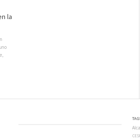
en la
n
 uno
e,
TAG
Alc
CESF