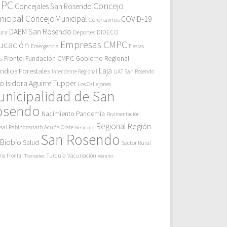
MPC
Concejo
Concejales San Rosendo
icipal
ConcejoMunicipal
COVID-19
Coronavirus
DAEM San Rosendo
ura
Deportes
DIDECO
Empresas CMPC
ucación
Emergencia
Fiestas
Gobierno Regional
Frontel
Fundación CMPC
as
endios Forestales
Laja
Intendente Regional
LIAT San Rosendo
eo Isidora Aguirre Tupper
Los Callejones
unicipalidad de San
osendo
Pandemia
Nacimiento
Pavimentación
Regional
Región
sal
Rabindranath Acuña Olate
Reciclaje
San Rosendo
 Biobío
Salud
Sector Rural
Turquía
ma Frontal
Vacunación
Transelec
Verano