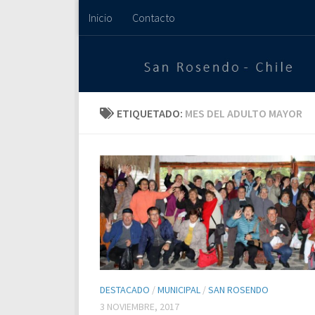
Inicio
Contacto
Saltar al contenido
ETIQUETADO:
MES DEL ADULTO MAYOR
DESTACADO
/
MUNICIPAL
/
SAN ROSENDO
3 NOVIEMBRE, 2017