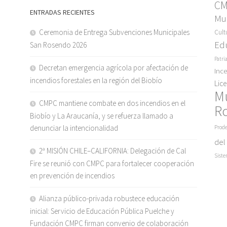
C
ENTRADAS RECIENTES
Mun
Ceremonia de Entrega Subvenciones Municipales
Cult
Ed
San Rosendo 2026
Patri
Decretan emergencia agrícola por afectación de
Inc
incendios forestales en la región del Biobío
Lic
M
CMPC mantiene combate en dos incendios en el
R
Biobío y La Araucanía, y se refuerza llamado a
denunciar la intencionalidad
Prode
del
2ª MISIÓN CHILE–CALIFORNIA: Delegación de Cal
Siste
Fire se reunió con CMPC para fortalecer cooperación
en prevención de incendios
Alianza público-privada robustece educación
inicial: Servicio de Educación Pública Puelche y
Fundación CMPC firman convenio de colaboración