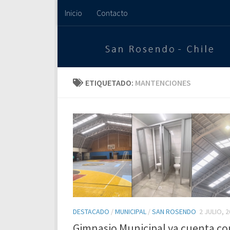
Inicio
Contacto
Saltar al contenido
ETIQUETADO:
MANTENCIONES
DESTACADO
/
MUNICIPAL
/
SAN ROSENDO
2 JULIO, 
Gimnasio Municipal ya cuenta co