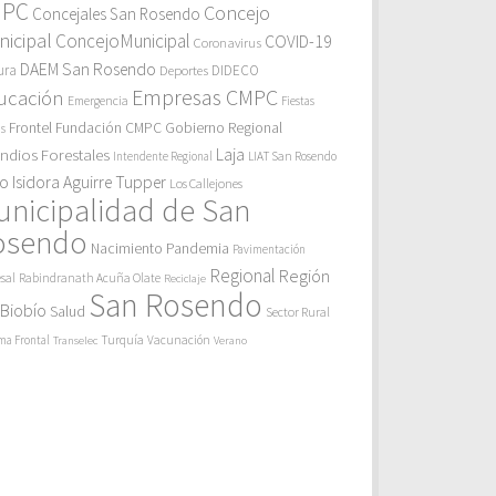
MPC
Concejo
Concejales San Rosendo
icipal
ConcejoMunicipal
COVID-19
Coronavirus
DAEM San Rosendo
ura
Deportes
DIDECO
Empresas CMPC
ucación
Emergencia
Fiestas
Gobierno Regional
Frontel
Fundación CMPC
as
endios Forestales
Laja
Intendente Regional
LIAT San Rosendo
eo Isidora Aguirre Tupper
Los Callejones
unicipalidad de San
osendo
Pandemia
Nacimiento
Pavimentación
Regional
Región
sal
Rabindranath Acuña Olate
Reciclaje
San Rosendo
 Biobío
Salud
Sector Rural
Turquía
ma Frontal
Vacunación
Transelec
Verano