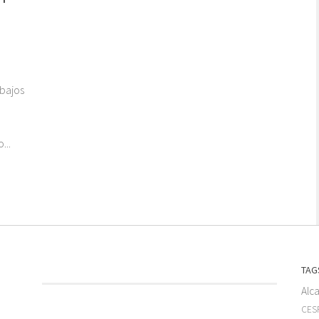
abajos
...
TAG
Alc
CESF