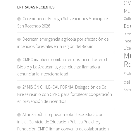
C
ENTRADAS RECIENTES
Mun
Ceremonia de Entrega Subvenciones Municipales
Cult
Ed
San Rosendo 2026
Patri
Decretan emergencia agrícola por afectación de
Inc
incendios forestales en la región del Biobío
Lic
M
CMPC mantiene combate en dos incendios en el
R
Biobío y La Araucanía, y se refuerza llamado a
denunciar la intencionalidad
Prode
del
2ª MISIÓN CHILE–CALIFORNIA: Delegación de Cal
Siste
Fire se reunió con CMPC para fortalecer cooperación
en prevención de incendios
Alianza público-privada robustece educación
inicial: Servicio de Educación Pública Puelche y
Fundación CMPC firman convenio de colaboración