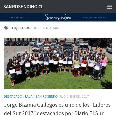
SANROSENDINO.CL
Saltar al contenido
ETIQUETADO:
LÍDERES DEL SUR
DESTACADO
/
LAJA
/
SAN ROSENDO
31 DICIEMBRE, 2017
Jorge Bizama Gallegos es uno de los “Líderes
del Sur 2017” destacados por Diario El Sur