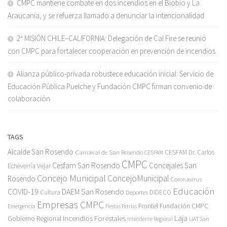
CMPC mantiene combate en dos incendios en el Biobío y La
Araucanía, y se refuerza llamado a denunciar la intencionalidad
2ª MISIÓN CHILE–CALIFORNIA: Delegación de Cal Fire se reunió
con CMPC para fortalecer cooperación en prevención de incendios
Alianza público-privada robustece educación inicial: Servicio de
Educación Pública Puelche y Fundación CMPC firman convenio de
colaboración
TAGS
Alcalde San Rosendo
Carnaval de San Rosendo
CESFAM Dr. Carlos
CESFAM
CMPC
Cesfam San Rosendo
Concejales San
Echeverría Vejar
Concejo Municipal
ConcejoMunicipal
Rosendo
Coronavirus
Educación
COVID-19
DAEM San Rosendo
Cultura
Deportes
DIDECO
Empresas CMPC
Frontel
Fundación CMPC
Emergencia
Fiestas Patrias
Incendios Forestales
Laja
Gobierno Regional
Intendente Regional
LIAT San