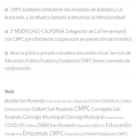
CMPC mantiene combate en dos incendios en el Biobío y La
Araucanía, y se refuerza llamado a denunciar la intencionalidad
2ª MISIÓN CHILE–CALIFORNIA: Delegación de Cal Fire se reunió
con CMPC para fortalecer cooperación en prevención de incendios
Alianza público-privada robustece educación inicial: Servicio de
Educación Pública Puelche y Fundación CMPC firman convenio de
colaboración
TAGS
Alcalde San Rosendo
Carnaval de San Rosendo
CESFAM Dr. Carlos
CESFAM
CMPC
Cesfam San Rosendo
Concejales San
Echeverría Vejar
Concejo Municipal
ConcejoMunicipal
Rosendo
Coronavirus
Educación
COVID-19
DAEM San Rosendo
Cultura
Deportes
DIDECO
Empresas CMPC
Frontel
Fundación CMPC
Emergencia
Fiestas Patrias