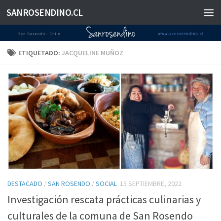
SANROSENDINO.CL
Saltar al contenido
ETIQUETADO:
JACQUELINE MUÑOZ
DESTACADO
/
SAN ROSENDO
/
SOCIAL
15 SEPTIEMBRE, 2022
Investigación rescata prácticas culinarias y
culturales de la comuna de San Rosendo