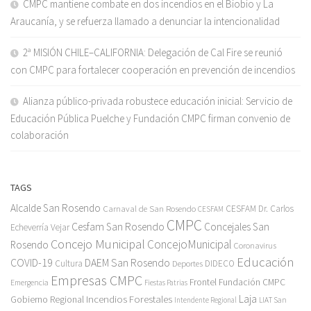
CMPC mantiene combate en dos incendios en el Biobío y La
Araucanía, y se refuerza llamado a denunciar la intencionalidad
2ª MISIÓN CHILE–CALIFORNIA: Delegación de Cal Fire se reunió
con CMPC para fortalecer cooperación en prevención de incendios
Alianza público-privada robustece educación inicial: Servicio de
Educación Pública Puelche y Fundación CMPC firman convenio de
colaboración
TAGS
Alcalde San Rosendo
Carnaval de San Rosendo
CESFAM Dr. Carlos
CESFAM
CMPC
Cesfam San Rosendo
Concejales San
Echeverría Vejar
Concejo Municipal
ConcejoMunicipal
Rosendo
Coronavirus
Educación
COVID-19
DAEM San Rosendo
Cultura
Deportes
DIDECO
Empresas CMPC
Frontel
Fundación CMPC
Emergencia
Fiestas Patrias
Incendios Forestales
Laja
Gobierno Regional
Intendente Regional
LIAT San