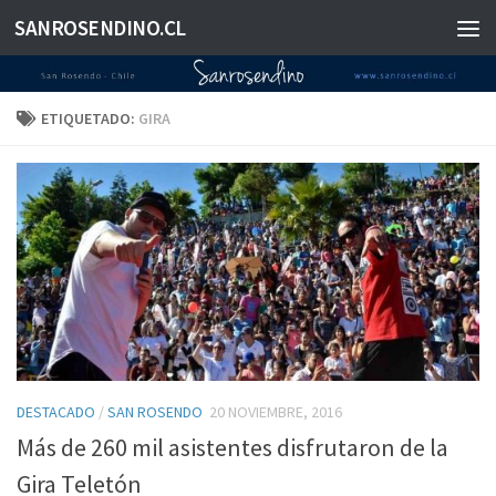
SANROSENDINO.CL
Saltar al contenido
ETIQUETADO:
GIRA
DESTACADO
/
SAN ROSENDO
20 NOVIEMBRE, 2016
Más de 260 mil asistentes disfrutaron de la
Gira Teletón