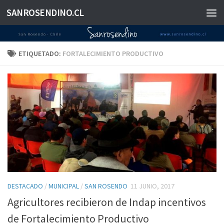
SANROSENDINO.CL
Saltar al contenido
ETIQUETADO:
FORTALECIMIENTO PRODUCTIVO
DESTACADO
/
MUNICIPAL
/
SAN ROSENDO
11 JUNIO, 2017
Agricultores recibieron de Indap incentivos
de Fortalecimiento Productivo