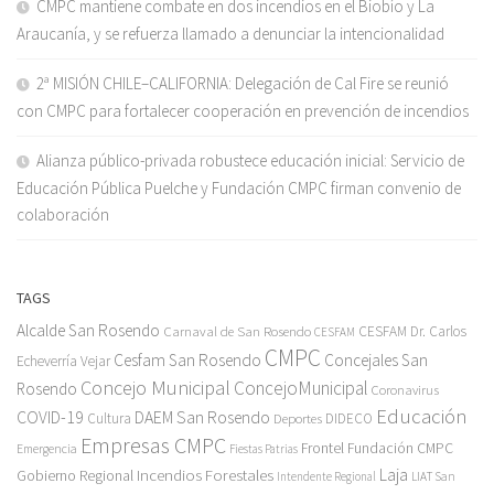
CMPC mantiene combate en dos incendios en el Biobío y La
Araucanía, y se refuerza llamado a denunciar la intencionalidad
2ª MISIÓN CHILE–CALIFORNIA: Delegación de Cal Fire se reunió
con CMPC para fortalecer cooperación en prevención de incendios
Alianza público-privada robustece educación inicial: Servicio de
Educación Pública Puelche y Fundación CMPC firman convenio de
colaboración
TAGS
Alcalde San Rosendo
Carnaval de San Rosendo
CESFAM Dr. Carlos
CESFAM
CMPC
Cesfam San Rosendo
Concejales San
Echeverría Vejar
Concejo Municipal
ConcejoMunicipal
Rosendo
Coronavirus
Educación
COVID-19
DAEM San Rosendo
Cultura
Deportes
DIDECO
Empresas CMPC
Frontel
Fundación CMPC
Emergencia
Fiestas Patrias
Incendios Forestales
Laja
Gobierno Regional
Intendente Regional
LIAT San