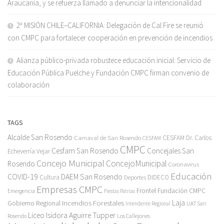
Araucanía, y se refuerza llamado a denunciar la intencionalidad
2ª MISIÓN CHILE–CALIFORNIA: Delegación de Cal Fire se reunió
con CMPC para fortalecer cooperación en prevención de incendios
Alianza público-privada robustece educación inicial: Servicio de
Educación Pública Puelche y Fundación CMPC firman convenio de
colaboración
TAGS
Alcalde San Rosendo
Carnaval de San Rosendo
CESFAM Dr. Carlos
CESFAM
CMPC
Cesfam San Rosendo
Concejales San
Echeverría Vejar
Concejo Municipal
ConcejoMunicipal
Rosendo
Coronavirus
Educación
COVID-19
DAEM San Rosendo
Cultura
Deportes
DIDECO
Empresas CMPC
Frontel
Fundación CMPC
Emergencia
Fiestas Patrias
Incendios Forestales
Laja
Gobierno Regional
Intendente Regional
LIAT San
Liceo Isidora Aguirre Tupper
Los Callejones
Rosendo