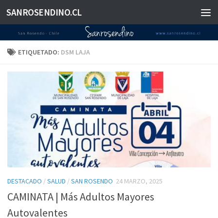
SANROSENDINO.CL
Saltar al contenido
ETIQUETADO:
DSM LAJA
DESTACADO
/
SALUD
/
SAN ROSENDO
24 MARZO, 2025
CAMINATA | Más Adultos Mayores
Autovalentes