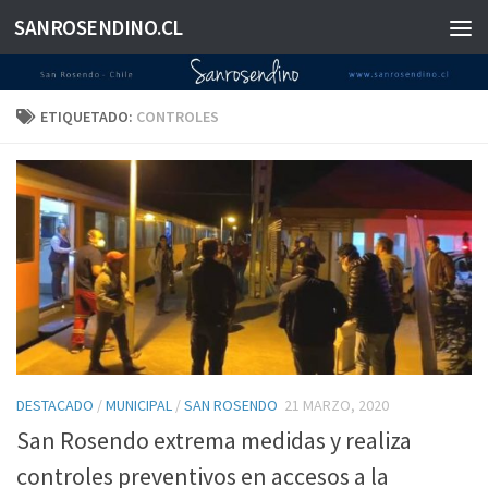
SANROSENDINO.CL
Saltar al contenido
ETIQUETADO:
CONTROLES
DESTACADO
/
MUNICIPAL
/
SAN ROSENDO
21 MARZO, 2020
San Rosendo extrema medidas y realiza
controles preventivos en accesos a la