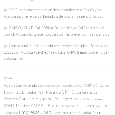
CMPC mantiene combate en dos incendios en el Biobío y La
Araucanía, y se refuerza llamado a denunciar la intencionalidad
2ª MISIÓN CHILE–CALIFORNIA: Delegación de Cal Fire se reunió
con CMPC para fortalecer cooperación en prevención de incendios
Alianza público-privada robustece educación inicial: Servicio de
Educación Pública Puelche y Fundación CMPC firman convenio de
colaboración
TAGS
Alcalde San Rosendo
Carnaval de San Rosendo
CESFAM Dr. Carlos
CESFAM
CMPC
Cesfam San Rosendo
Concejales San
Echeverría Vejar
Concejo Municipal
ConcejoMunicipal
Rosendo
Coronavirus
Educación
COVID-19
DAEM San Rosendo
Cultura
Deportes
DIDECO
Empresas CMPC
Frontel
Fundación CMPC
Emergencia
Fiestas Patrias