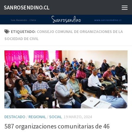
SANROSENDINO.CL
Saltar al contenido
ETIQUETADO:
CONSEJO COMUNAL DE ORGANIZACIONES DE LA
SOCIEDAD DE CIVIL
DESTACADO
/
REGIONAL
/
SOCIAL
19 MARZO, 2024
587 organizaciones comunitarias de 46