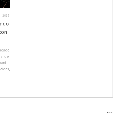
, 2017
endo
 con
tacado
val de
mani
cidas,