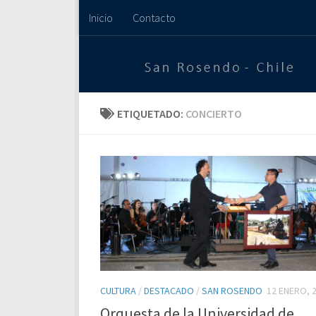
Inicio
Contacto
Saltar al contenido
ETIQUETADO:
CONCIERTO
CULTURA
/
DESTACADO
/
SAN ROSENDO
12 ENERO, 
Orquesta de la Universidad de