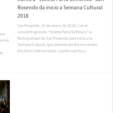
Rosendo da inicio a Semana Cultural
2018
San Rosendo, 10 de enero de 2018; Con el
concierto gratuito “Violeta Parra Sinfónico” la
rra
Municipalidad de San Rosendo dará inicio a la
na más
Semana Cultural, que además tendrá encuentro
folclórico internacional, cuenta cuentos y...
an