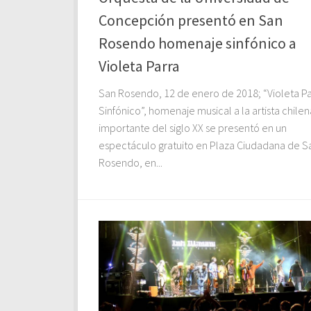
Concepción presentó en San
Rosendo homenaje sinfónico a
Violeta Parra
San Rosendo, 12 de enero de 2018; “Violeta Pa
Sinfónico”, homenaje musical a la artista chile
importante del siglo XX se presentó en un
espectáculo gratuito en Plaza Ciudadana de S
Rosendo, en...