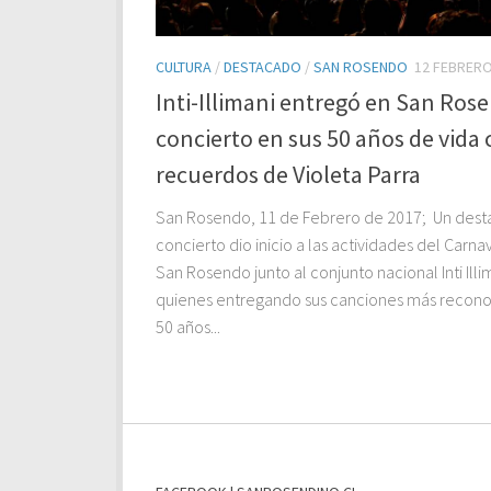
CULTURA
/
DESTACADO
/
SAN ROSENDO
12 FEBRERO
Inti-Illimani entregó en San Ros
concierto en sus 50 años de vida
recuerdos de Violeta Parra
San Rosendo, 11 de Febrero de 2017; Un des
concierto dio inicio a las actividades del Carna
San Rosendo junto al conjunto nacional Inti Illi
quienes entregando sus canciones más recono
50 años...