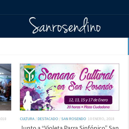
2018
CULTURA
/
DESTACADO
/
SAN ROSENDO
10 ENERO, 2018
Junto a “Violeta Parra Sinfónico” San