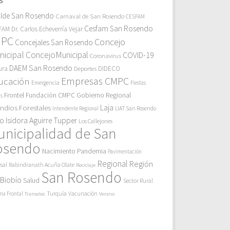
S
alde San Rosendo
Carnaval de San Rosendo
CESFAM
Cesfam San Rosendo
AM Dr. Carlos Echeverría Vejar
MPC
Concejo
Concejales San Rosendo
icipal
ConcejoMunicipal
COVID-19
Coronavirus
DAEM San Rosendo
ura
Deportes
DIDECO
Empresas CMPC
ucación
Emergencia
Fiestas
Gobierno Regional
Frontel
Fundación CMPC
as
endios Forestales
Laja
Intendente Regional
LIAT San Rosendo
eo Isidora Aguirre Tupper
Los Callejones
unicipalidad de San
osendo
Pandemia
Nacimiento
Pavimentación
Regional
Región
sal
Rabindranath Acuña Olate
Reciclaje
San Rosendo
 Biobío
Salud
Sector Rural
Turquía
ma Frontal
Vacunación
Transelec
Verano