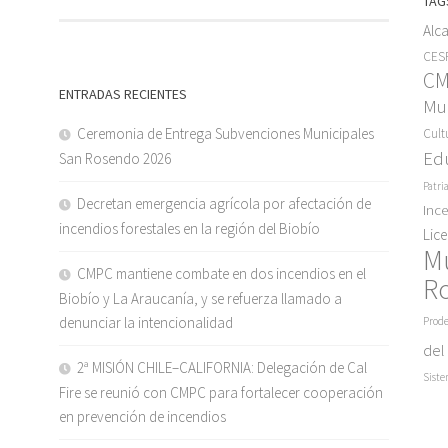
TAG
Alc
CESF
C
ENTRADAS RECIENTES
Mun
Ceremonia de Entrega Subvenciones Municipales
Cult
Ed
San Rosendo 2026
Patri
Decretan emergencia agrícola por afectación de
Inc
incendios forestales en la región del Biobío
Lic
M
CMPC mantiene combate en dos incendios en el
R
Biobío y La Araucanía, y se refuerza llamado a
denunciar la intencionalidad
Prode
del
2ª MISIÓN CHILE–CALIFORNIA: Delegación de Cal
Siste
Fire se reunió con CMPC para fortalecer cooperación
en prevención de incendios