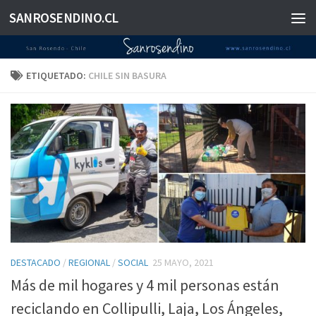
SANROSENDINO.CL
Saltar al contenido
ETIQUETADO:
CHILE SIN BASURA
DESTACADO
/
REGIONAL
/
SOCIAL
25 MAYO, 2021
Más de mil hogares y 4 mil personas están
reciclando en Collipulli, Laja, Los Ángeles,