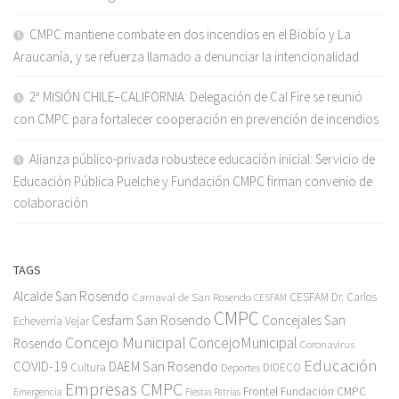
CMPC mantiene combate en dos incendios en el Biobío y La
Araucanía, y se refuerza llamado a denunciar la intencionalidad
2ª MISIÓN CHILE–CALIFORNIA: Delegación de Cal Fire se reunió
con CMPC para fortalecer cooperación en prevención de incendios
Alianza público-privada robustece educación inicial: Servicio de
Educación Pública Puelche y Fundación CMPC firman convenio de
colaboración
TAGS
Alcalde San Rosendo
Carnaval de San Rosendo
CESFAM Dr. Carlos
CESFAM
CMPC
Cesfam San Rosendo
Concejales San
Echeverría Vejar
Concejo Municipal
ConcejoMunicipal
Rosendo
Coronavirus
Educación
COVID-19
DAEM San Rosendo
Cultura
Deportes
DIDECO
Empresas CMPC
Frontel
Fundación CMPC
Emergencia
Fiestas Patrias