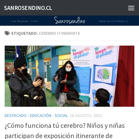
SANROSENDINO.CL
Saltar al contenido
ETIQUETADO:
CEREBRO ITINERANTE
DESTACADO
/
EDUCACIÓN
/
SOCIAL
16 AGOSTO, 2022
¿Cómo funciona tú cerebro? Niños y niñas
participan de exposición itinerante de