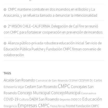
CMPC mantiene combate en dos incendios en el Biobío y La
Araucanía, y se refuerza llamado a denunciar la intencionalidad
2ª MISIÓN CHILE–CALIFORNIA: Delegación de Cal Fire se reunió
con CMPC para fortalecer cooperación en prevención de incendios
Alianza público-privada robustece educación inicial: Servicio de
Educación Pública Puelche y Fundación CMPC firman convenio de
colaboración
TAGS
Alcalde San Rosendo
Carnaval de San Rosendo
CESFAM Dr. Carlos
CESFAM
CMPC
Cesfam San Rosendo
Concejales San
Echeverría Vejar
Concejo Municipal
ConcejoMunicipal
Rosendo
Coronavirus
Educación
COVID-19
DAEM San Rosendo
Cultura
Deportes
DIDECO
Empresas CMPC
Frontel
Fundación CMPC
Emergencia
Fiestas Patrias