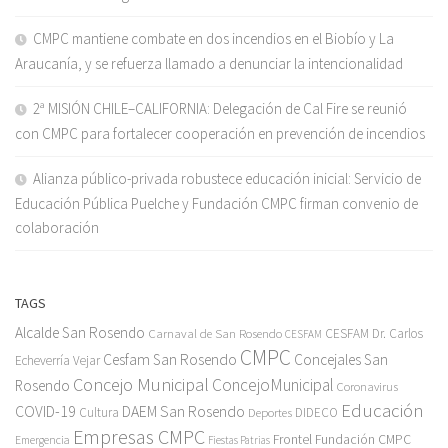
CMPC mantiene combate en dos incendios en el Biobío y La
Araucanía, y se refuerza llamado a denunciar la intencionalidad
2ª MISIÓN CHILE–CALIFORNIA: Delegación de Cal Fire se reunió
con CMPC para fortalecer cooperación en prevención de incendios
Alianza público-privada robustece educación inicial: Servicio de
Educación Pública Puelche y Fundación CMPC firman convenio de
colaboración
TAGS
Alcalde San Rosendo
Carnaval de San Rosendo
CESFAM Dr. Carlos
CESFAM
CMPC
Cesfam San Rosendo
Concejales San
Echeverría Vejar
Concejo Municipal
ConcejoMunicipal
Rosendo
Coronavirus
Educación
COVID-19
DAEM San Rosendo
Cultura
Deportes
DIDECO
Empresas CMPC
Frontel
Fundación CMPC
Emergencia
Fiestas Patrias