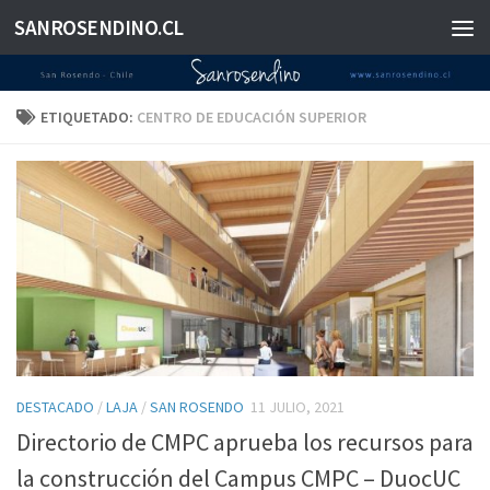
SANROSENDINO.CL
Saltar al contenido
ETIQUETADO:
CENTRO DE EDUCACIÓN SUPERIOR
DESTACADO
/
LAJA
/
SAN ROSENDO
11 JULIO, 2021
Directorio de CMPC aprueba los recursos para
la construcción del Campus CMPC – DuocUC