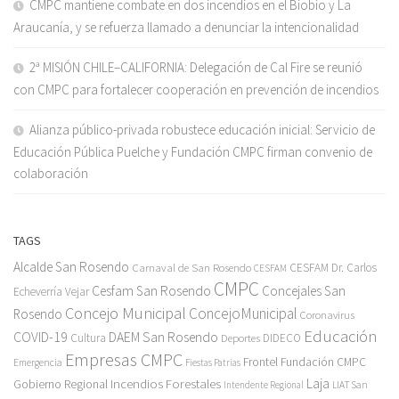
CMPC mantiene combate en dos incendios en el Biobío y La
Araucanía, y se refuerza llamado a denunciar la intencionalidad
2ª MISIÓN CHILE–CALIFORNIA: Delegación de Cal Fire se reunió
con CMPC para fortalecer cooperación en prevención de incendios
Alianza público-privada robustece educación inicial: Servicio de
Educación Pública Puelche y Fundación CMPC firman convenio de
colaboración
TAGS
Alcalde San Rosendo
Carnaval de San Rosendo
CESFAM Dr. Carlos
CESFAM
CMPC
Cesfam San Rosendo
Concejales San
Echeverría Vejar
Concejo Municipal
ConcejoMunicipal
Rosendo
Coronavirus
Educación
COVID-19
DAEM San Rosendo
Cultura
Deportes
DIDECO
Empresas CMPC
Frontel
Fundación CMPC
Emergencia
Fiestas Patrias
Incendios Forestales
Laja
Gobierno Regional
Intendente Regional
LIAT San