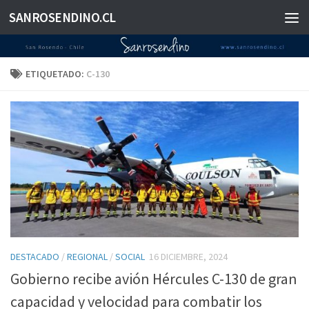
SANROSENDINO.CL
Saltar al contenido
ETIQUETADO:
C-130
DESTACADO
/
REGIONAL
/
SOCIAL
16 DICIEMBRE, 2024
Gobierno recibe avión Hércules C-130 de gran
capacidad y velocidad para combatir los