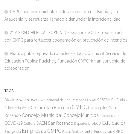
CMPC mantiene combate en dos incendios en el Biobío y La
Araucanía, y se refuerza llamado a denunciar la intencionalidad
2ª MISIÓN CHILE–CALIFORNIA: Delegación de Cal Fire se reunió
con CMPC para fortalecer cooperación en prevención de incendios
Alianza público-privada robustece educación inicial: Servicio de
Educación Pública Puelche y Fundación CMPC firman convenio de
colaboración
TAGS
Alcalde San Rosendo
Carnaval de San Rosendo
CESFAM Dr. Carlos
CESFAM
CMPC
Cesfam San Rosendo
Concejales San
Echeverría Vejar
Concejo Municipal
ConcejoMunicipal
Rosendo
Coronavirus
Educación
COVID-19
DAEM San Rosendo
Cultura
Deportes
DIDECO
Empresas CMPC
Frontel
Fundación CMPC
Emergencia
Fiestas Patrias