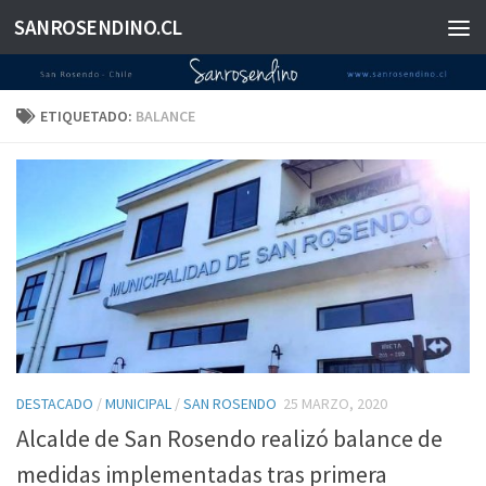
SANROSENDINO.CL
Saltar al contenido
ETIQUETADO:
BALANCE
DESTACADO
/
MUNICIPAL
/
SAN ROSENDO
25 MARZO, 2020
Alcalde de San Rosendo realizó balance de
medidas implementadas tras primera