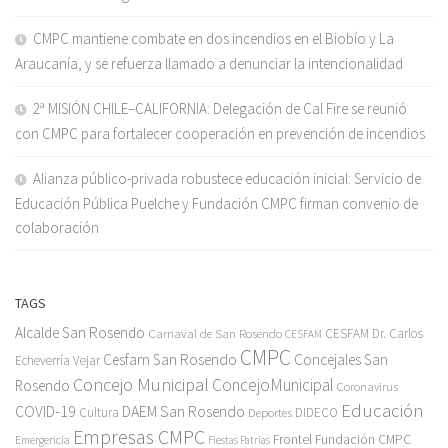
CMPC mantiene combate en dos incendios en el Biobío y La
Araucanía, y se refuerza llamado a denunciar la intencionalidad
2ª MISIÓN CHILE–CALIFORNIA: Delegación de Cal Fire se reunió
con CMPC para fortalecer cooperación en prevención de incendios
Alianza público-privada robustece educación inicial: Servicio de
Educación Pública Puelche y Fundación CMPC firman convenio de
colaboración
TAGS
Alcalde San Rosendo
Carnaval de San Rosendo
CESFAM Dr. Carlos
CESFAM
CMPC
Cesfam San Rosendo
Concejales San
Echeverría Vejar
Concejo Municipal
ConcejoMunicipal
Rosendo
Coronavirus
Educación
COVID-19
DAEM San Rosendo
Cultura
Deportes
DIDECO
Empresas CMPC
Frontel
Fundación CMPC
Emergencia
Fiestas Patrias