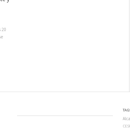
n
s 20
se
TAG
Alc
CESF