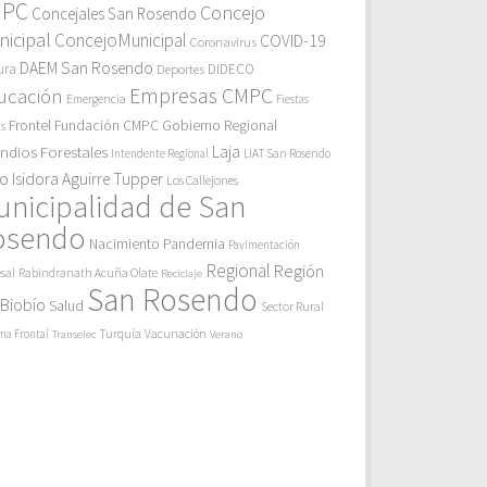
MPC
Concejo
Concejales San Rosendo
icipal
ConcejoMunicipal
COVID-19
Coronavirus
DAEM San Rosendo
ura
Deportes
DIDECO
Empresas CMPC
ucación
Emergencia
Fiestas
Gobierno Regional
Frontel
Fundación CMPC
as
endios Forestales
Laja
Intendente Regional
LIAT San Rosendo
eo Isidora Aguirre Tupper
Los Callejones
unicipalidad de San
osendo
Pandemia
Nacimiento
Pavimentación
Regional
Región
sal
Rabindranath Acuña Olate
Reciclaje
San Rosendo
 Biobío
Salud
Sector Rural
Turquía
ma Frontal
Vacunación
Transelec
Verano