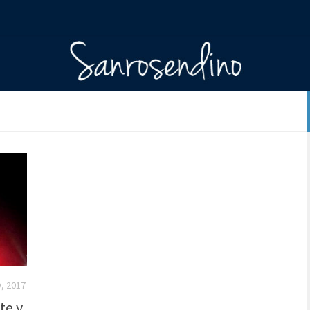
, 2017
te y