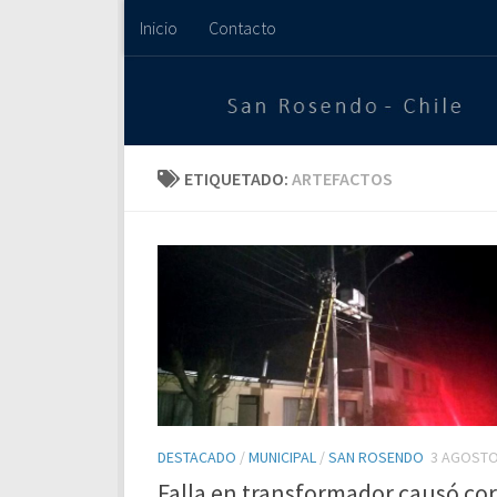
Inicio
Contacto
Saltar al contenido
ETIQUETADO:
ARTEFACTOS
DESTACADO
/
MUNICIPAL
/
SAN ROSENDO
3 AGOSTO
Falla en transformador causó cor