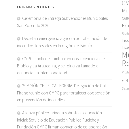
C
ENTRADAS RECIENTES
Mun
Ceremonia de Entrega Subvenciones Municipales
Cult
Ed
San Rosendo 2026
Patri
Decretan emergencia agrícola por afectación de
Inc
incendios forestales en la región del Biobío
Lic
M
CMPC mantiene combate en dos incendios en el
R
Biobío y La Araucanía, y se refuerza llamado a
denunciar la intencionalidad
Prode
del
2ª MISIÓN CHILE–CALIFORNIA: Delegación de Cal
Siste
Fire se reunió con CMPC para fortalecer cooperación
en prevención de incendios
Alianza público-privada robustece educación
inicial: Servicio de Educación Pública Puelche y
Fundación CMPC firman convenio de colaboración