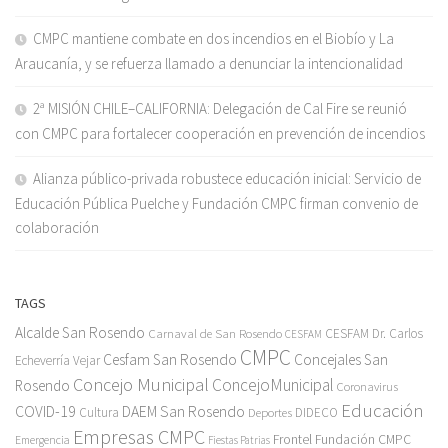
CMPC mantiene combate en dos incendios en el Biobío y La
Araucanía, y se refuerza llamado a denunciar la intencionalidad
2ª MISIÓN CHILE–CALIFORNIA: Delegación de Cal Fire se reunió
con CMPC para fortalecer cooperación en prevención de incendios
Alianza público-privada robustece educación inicial: Servicio de
Educación Pública Puelche y Fundación CMPC firman convenio de
colaboración
TAGS
Alcalde San Rosendo
Carnaval de San Rosendo
CESFAM Dr. Carlos
CESFAM
CMPC
Cesfam San Rosendo
Concejales San
Echeverría Vejar
Concejo Municipal
ConcejoMunicipal
Rosendo
Coronavirus
Educación
COVID-19
DAEM San Rosendo
Cultura
Deportes
DIDECO
Empresas CMPC
Frontel
Fundación CMPC
Emergencia
Fiestas Patrias