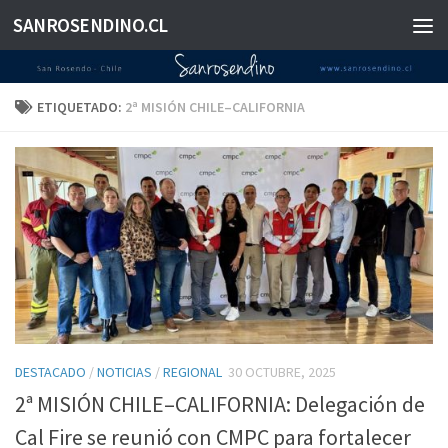
SANROSENDINO.CL
Saltar al contenido
ETIQUETADO:
2ª MISIÓN CHILE–CALIFORNIA
DESTACADO
/
NOTICIAS
/
REGIONAL
30 OCTUBRE, 2025
2ª MISIÓN CHILE–CALIFORNIA: Delegación de
Cal Fire se reunió con CMPC para fortalecer