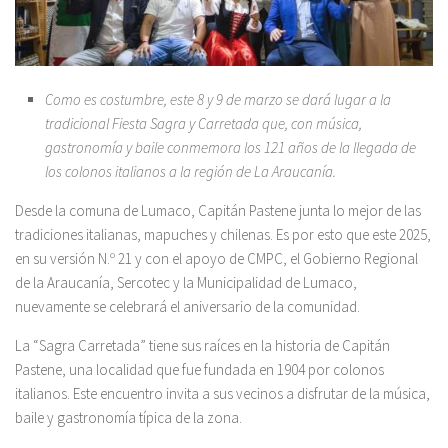
Como es costumbre, este 8 y 9 de marzo se dará lugar a la
tradicional Fiesta Sagra y Carretada que, con música,
gastronomía y baile conmemora los 121 años de la llegada de
los colonos italianos a la región de La Araucanía.
Desde la comuna de Lumaco, Capitán Pastene junta lo mejor de las
tradiciones italianas, mapuches y chilenas. Es por esto que este 2025,
en su versión N.º 21 y con el apoyo de CMPC, el Gobierno Regional
de la Araucanía, Sercotec y la Municipalidad de Lumaco,
nuevamente se celebrará el aniversario de la comunidad.
La “Sagra Carretada” tiene sus raíces en la historia de Capitán
Pastene, una localidad que fue fundada en 1904 por colonos
italianos. Este encuentro invita a sus vecinos a disfrutar de la música,
baile y gastronomía típica de la zona.