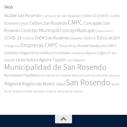
TAGS
Alcalde San Rosendo
Carnaval de San Rosendo
CESFAM Dr. Carlos
CESFAM
CMPC
Cesfam San Rosendo
Concejales San
Echeverría Vejar
Concejo Municipal
ConcejoMunicipal
Rosendo
Coronavirus
Educación
COVID-19
DAEM San Rosendo
Cultura
Deportes
DIDECO
Empresas CMPC
Frontel
Fundación CMPC
Emergencia
Fiestas Patrias
Incendios Forestales
Laja
Gobierno Regional
Intendente Regional
LIAT San
Liceo Isidora Aguirre Tupper
Los Callejones
Rosendo
Municipalidad de San Rosendo
Pandemia
Nacimiento
Pavimentación
Prodesal
Rabindranath Acuña Olate
Reciclaje
San Rosendo
Regional
Región del Biobío
Salud
Sector
Rural
Turquía
Sistema Frontal
Vacunación
Transelec
Verano