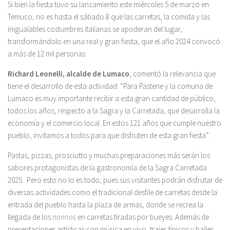
Si bien la fiesta tuvo su lanzamiento este miércoles 5 de marzo en
Temuco, no es hasta el sábado 8 que las carretas, la comida y las
inigualables costumbres italianas se apoderan del lugar,
transformándolo en una real y gran fiesta, que el año 2024 convocó
a más de 12 mil personas.
Richard Leonelli, alcalde de Lumaco
, comentó la relevancia que
tiene el desarrollo de esta actividad: “Para Pastene y la comuna de
Lumaco es muy importante recibir a esta gran cantidad de público,
todos los años, respecto a la Sagra y la Carretada, que desarrolla la
economía y el comercio local. En estos 121 años que cumple nuestro
pueblo, invitamos a todos para que disfruten de esta gran fiesta”.
Pastas, pizzas, prosciutto y muchas preparaciones más serán los
sabores protagonistas de la gastronomía de la Sagra Carretada
2025. Pero esto no lo es todo, pues sus visitantes podrán disfrutar de
diversas actividades como el tradicional desfile de carretas desde la
entrada del pueblo hasta la plaza de armas, donde se recrea la
llegada de los
nonnos
en carretas tiradas por bueyes. Además de
presentaciones artísticas con música en vivo, trajes típicos y bailes