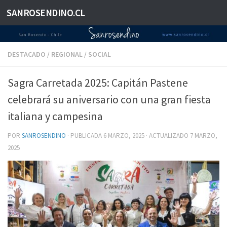
SANROSENDINO.CL
Saltar al contenido
DESTACADO
/
REGIONAL
/
SOCIAL
Sagra Carretada 2025: Capitán Pastene
celebrará su aniversario con una gran fiesta
italiana y campesina
POR
SANROSENDINO
· PUBLICADA
6 MARZO, 2025
· ACTUALIZADO
7 MARZO,
2025