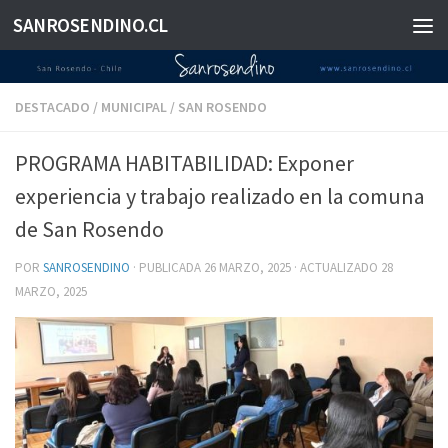
SANROSENDINO.CL
Saltar al contenido
DESTACADO
/
MUNICIPAL
/
SAN ROSENDO
PROGRAMA HABITABILIDAD: Exponer
experiencia y trabajo realizado en la comuna
de San Rosendo
POR
SANROSENDINO
· PUBLICADA
26 MARZO, 2025
· ACTUALIZADO
28
MARZO, 2025