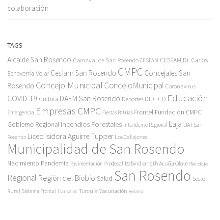
colaboración
TAGS
Alcalde San Rosendo
Carnaval de San Rosendo
CESFAM Dr. Carlos
CESFAM
CMPC
Cesfam San Rosendo
Concejales San
Echeverría Vejar
Concejo Municipal
ConcejoMunicipal
Rosendo
Coronavirus
Educación
COVID-19
DAEM San Rosendo
Cultura
Deportes
DIDECO
Empresas CMPC
Frontel
Fundación CMPC
Emergencia
Fiestas Patrias
Incendios Forestales
Laja
Gobierno Regional
Intendente Regional
LIAT San
Liceo Isidora Aguirre Tupper
Los Callejones
Rosendo
Municipalidad de San Rosendo
Pandemia
Nacimiento
Pavimentación
Prodesal
Rabindranath Acuña Olate
Reciclaje
San Rosendo
Regional
Región del Biobío
Salud
Sector
Rural
Turquía
Sistema Frontal
Vacunación
Transelec
Verano