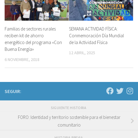
Familias de sectores rurales
SEMANA ACTIVIDAD FÍSICA:
reciben kit de ahorro
Conmemoración Día Mundial
energético del programa «Con
de la Actividad Física
Buena Energía»
12 ABRIL, 2025
6 NOVIEMBRE, 2018
SEGUIR:
SIGUIENTE HISTORIA
FORO: Identidad y territorio sostenible para el bienestar
comunitario
HISTORIA PREVIA