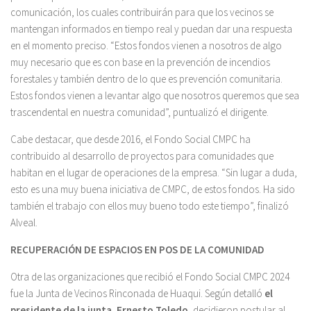
comunicación, los cuales contribuirán para que los vecinos se
mantengan informados en tiempo real y puedan dar una respuesta
en el momento preciso. “Estos fondos vienen a nosotros de algo
muy necesario que es con base en la prevención de incendios
forestales y también dentro de lo que es prevención comunitaria.
Estos fondos vienen a levantar algo que nosotros queremos que sea
trascendental en nuestra comunidad”, puntualizó el dirigente.
Cabe destacar, que desde 2016, el Fondo Social CMPC ha
contribuido al desarrollo de proyectos para comunidades que
habitan en el lugar de operaciones de la empresa. “Sin lugar a duda,
esto es una muy buena iniciativa de CMPC, de estos fondos. Ha sido
también el trabajo con ellos muy bueno todo este tiempo”, finalizó
Alveal.
RECUPERACIÓN DE ESPACIOS EN POS DE LA COMUNIDAD
Otra de las organizaciones que recibió el Fondo Social CMPC 2024
fue la Junta de Vecinos Rinconada de Huaqui. Según detalló
el
presidente de la junta, Ernesto Toledo
, decidieron postular al