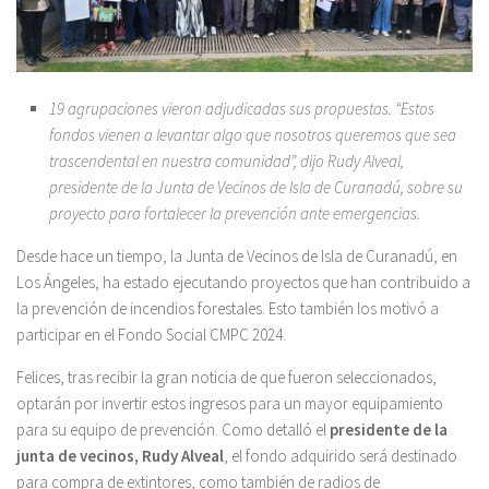
19 agrupaciones vieron adjudicadas sus propuestas. “Estos
fondos vienen a levantar algo que nosotros queremos que sea
trascendental en nuestra comunidad”, dijo Rudy Alveal,
presidente de la Junta de Vecinos de Isla de Curanadú, sobre su
proyecto para fortalecer la prevención ante emergencias.
Desde hace un tiempo, la Junta de Vecinos de Isla de Curanadú, en
Los Ángeles, ha estado ejecutando proyectos que han contribuido a
la prevención de incendios forestales. Esto también los motivó a
participar en el Fondo Social CMPC 2024.
Felices, tras recibir la gran noticia de que fueron seleccionados,
optarán por invertir estos ingresos para un mayor equipamiento
para su equipo de prevención. Como detalló el
presidente de la
junta de vecinos, Rudy Alveal
, el fondo adquirido será destinado
para compra de extintores, como también de radios de