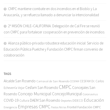
CMPC mantiene combate en dos incendios en el Biobío y La
Araucanía, y se refuerza llamado a denunciar la intencionalidad
2ª MISIÓN CHILE–CALIFORNIA: Delegación de Cal Fire se reunió
con CMPC para fortalecer cooperación en prevención de incendios
Alianza público-privada robustece educación inicial: Servicio de
Educación Pública Puelche y Fundación CMPC firman convenio de
colaboración
TAGS
Alcalde San Rosendo
Carnaval de San Rosendo
CESFAM Dr. Carlos
CESFAM
CMPC
Cesfam San Rosendo
Concejales San
Echeverría Vejar
Concejo Municipal
ConcejoMunicipal
Rosendo
Coronavirus
Educación
COVID-19
DAEM San Rosendo
Cultura
Deportes
DIDECO
Empresas CMPC
Frontel
Fundación CMPC
Emergencia
Fiestas Patrias