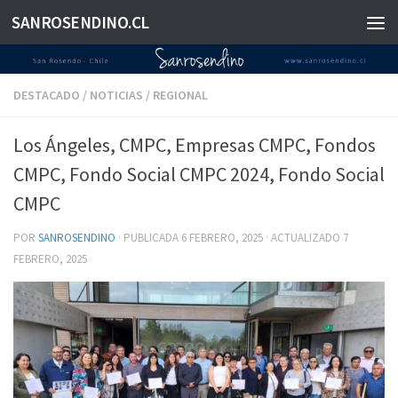
SANROSENDINO.CL
Saltar al contenido
DESTACADO
/
NOTICIAS
/
REGIONAL
Los Ángeles, CMPC, Empresas CMPC, Fondos
CMPC, Fondo Social CMPC 2024, Fondo Social
CMPC
POR
SANROSENDINO
· PUBLICADA
6 FEBRERO, 2025
· ACTUALIZADO
7
FEBRERO, 2025