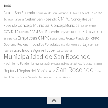
TAGS
Alcalde San Rosendo
Carnaval de San Rosendo
CESFAM Dr. Carlos
CESFAM
CMPC
Cesfam San Rosendo
Concejales San
Echeverría Vejar
Concejo Municipal
ConcejoMunicipal
Rosendo
Coronavirus
Educación
COVID-19
DAEM San Rosendo
Cultura
Deportes
DIDECO
Empresas CMPC
Frontel
Fundación CMPC
Emergencia
Fiestas Patrias
Incendios Forestales
Laja
Gobierno Regional
Intendente Regional
LIAT San
Liceo Isidora Aguirre Tupper
Los Callejones
Rosendo
Municipalidad de San Rosendo
Pandemia
Nacimiento
Pavimentación
Prodesal
Rabindranath Acuña Olate
Reciclaje
San Rosendo
Regional
Región del Biobío
Salud
Sector
Rural
Turquía
Sistema Frontal
Vacunación
Transelec
Verano