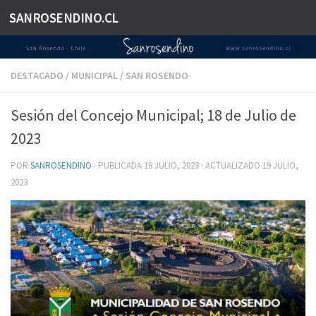
SANROSENDINO.CL
Saltar al contenido
DESTACADO
/
MUNICIPAL
/
SAN ROSENDO
Sesión del Concejo Municipal; 18 de Julio de
2023
POR
SANROSENDINO
· PUBLICADA
18 JULIO, 2023
· ACTUALIZADO
19 JULIO,
2023