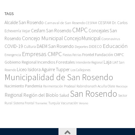
TAGS
Alcalde San Rosendo
Carnaval de San Rosendo
CESFAM Dr. Carlos
CESFAM
CMPC
Cesfam San Rosendo
Concejales San
Echeverría Vejar
Concejo Municipal
ConcejoMunicipal
Rosendo
Coronavirus
Educación
COVID-19
DAEM San Rosendo
Cultura
Deportes
DIDECO
Empresas CMPC
Frontel
Fundación CMPC
Emergencia
Fiestas Patrias
Incendios Forestales
Laja
Gobierno Regional
Intendente Regional
LIAT San
Liceo Isidora Aguirre Tupper
Los Callejones
Rosendo
Municipalidad de San Rosendo
Pandemia
Nacimiento
Pavimentación
Prodesal
Rabindranath Acuña Olate
Reciclaje
San Rosendo
Regional
Región del Biobío
Salud
Sector
Rural
Turquía
Sistema Frontal
Vacunación
Transelec
Verano