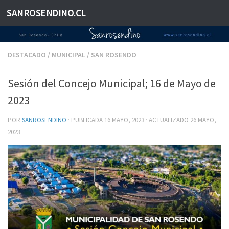
SANROSENDINO.CL
Saltar al contenido
DESTACADO
/
MUNICIPAL
/
SAN ROSENDO
Sesión del Concejo Municipal; 16 de Mayo de
2023
POR
SANROSENDINO
· PUBLICADA
16 MAYO, 2023
· ACTUALIZADO
26 MAYO,
2023