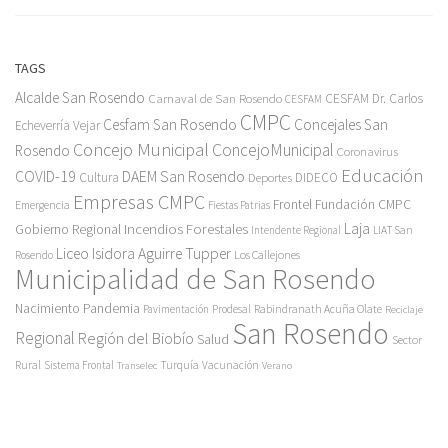
TAGS
Alcalde San Rosendo
Carnaval de San Rosendo
CESFAM Dr. Carlos
CESFAM
CMPC
Cesfam San Rosendo
Concejales San
Echeverría Vejar
Concejo Municipal
ConcejoMunicipal
Rosendo
Coronavirus
Educación
COVID-19
DAEM San Rosendo
Cultura
Deportes
DIDECO
Empresas CMPC
Frontel
Fundación CMPC
Emergencia
Fiestas Patrias
Incendios Forestales
Laja
Gobierno Regional
Intendente Regional
LIAT San
Liceo Isidora Aguirre Tupper
Los Callejones
Rosendo
Municipalidad de San Rosendo
Pandemia
Nacimiento
Pavimentación
Prodesal
Rabindranath Acuña Olate
Reciclaje
San Rosendo
Regional
Región del Biobío
Salud
Sector
Rural
Turquía
Sistema Frontal
Vacunación
Transelec
Verano