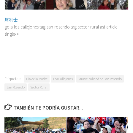
犀利士
gola-los-callejones tag-san-rosendo tag-sector-rural ast-article-
single»>
Etiquetas:
Día de la Madre
Los Callejones
Municipalidad de San Rosendo
San Rosendo
Sector Rural
TAMBIÉN TE PODRÍA GUSTAR...