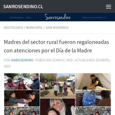
SANROSENDINO.CL
Saltar al contenido
DESTACADO
/
MUNICIPAL
/
SAN ROSENDO
Madres del sector rural fueron regaloneadas
con atenciones por el Día de la Madre
POR
SANROSENDINO
· PUBLICADA
22 MAYO, 2023
· ACTUALIZADO
10 ENERO,
2024