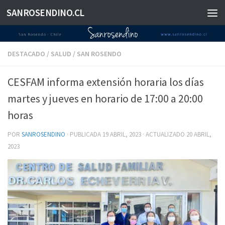
SANROSENDINO.CL
Saltar al contenido
DESTACADO
/
SALUD
/
SAN ROSENDO
CESFAM informa extensión horaria los días
martes y jueves en horario de 17:00 a 20:00
horas
POR
SANROSENDINO
· PUBLICADA
19 ABRIL, 2023
· ACTUALIZADO
20 ABRIL,
2023