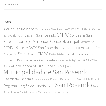
colaboración
TAGS
Alcalde San Rosendo
Carnaval de San Rosendo
CESFAM Dr. Carlos
CESFAM
CMPC
Cesfam San Rosendo
Concejales San
Echeverría Vejar
Concejo Municipal
ConcejoMunicipal
Rosendo
Coronavirus
Educación
COVID-19
DAEM San Rosendo
Cultura
Deportes
DIDECO
Empresas CMPC
Frontel
Fundación CMPC
Emergencia
Fiestas Patrias
Incendios Forestales
Laja
Gobierno Regional
Intendente Regional
LIAT San
Liceo Isidora Aguirre Tupper
Los Callejones
Rosendo
Municipalidad de San Rosendo
Pandemia
Nacimiento
Pavimentación
Prodesal
Rabindranath Acuña Olate
Reciclaje
San Rosendo
Regional
Región del Biobío
Salud
Sector
Rural
Turquía
Sistema Frontal
Vacunación
Transelec
Verano