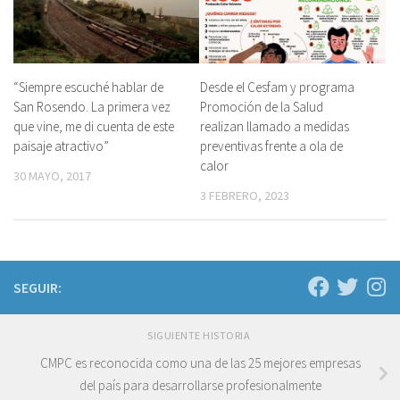
“Siempre escuché hablar de
Desde el Cesfam y programa
San Rosendo. La primera vez
Promoción de la Salud
que vine, me di cuenta de este
realizan llamado a medidas
paisaje atractivo”
preventivas frente a ola de
calor
30 MAYO, 2017
3 FEBRERO, 2023
SEGUIR:
SIGUIENTE HISTORIA
CMPC es reconocida como una de las 25 mejores empresas
del país para desarrollarse profesionalmente