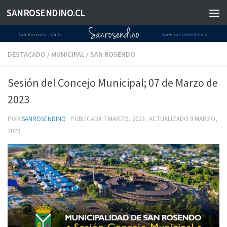
SANROSENDINO.CL
Saltar al contenido
DESTACADO
/
MUNICIPAL
/
SAN ROSENDO
Sesión del Concejo Municipal; 07 de Marzo de
2023
POR
SANROSENDINO
· PUBLICADA
7 MARZO, 2023
· ACTUALIZADO
9 MARZO,
2023