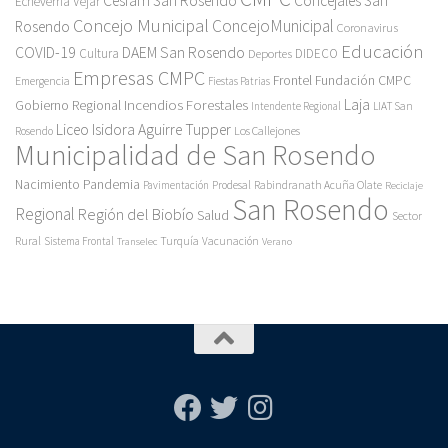
Cesfam San Rosendo
Concejales San
Echeverría Vejar
Concejo Municipal
ConcejoMunicipal
Rosendo
Coronavirus
Educación
COVID-19
DAEM San Rosendo
Cultura
Deportes
DIDECO
Empresas CMPC
Frontel
Fundación CMPC
Emergencia
Fiestas Patrias
Incendios Forestales
Laja
Gobierno Regional
Intendente Regional
LIAT San
Liceo Isidora Aguirre Tupper
Los Callejones
Rosendo
Municipalidad de San Rosendo
Pandemia
Nacimiento
Pavimentación
Prodesal
Rabindranath Acuña Olate
Reciclaje
San Rosendo
Regional
Región del Biobío
Salud
Sector
Rural
Turquía
Sistema Frontal
Vacunación
Transelec
Verano