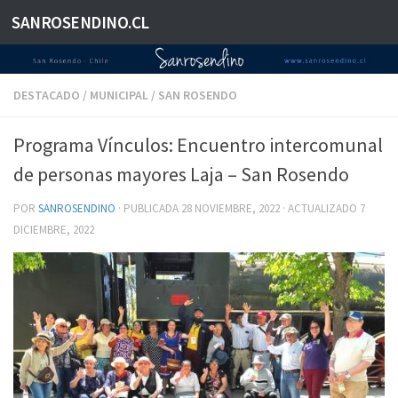
SANROSENDINO.CL
Saltar al contenido
DESTACADO
/
MUNICIPAL
/
SAN ROSENDO
Programa Vínculos: Encuentro intercomunal
de personas mayores Laja – San Rosendo
POR
SANROSENDINO
· PUBLICADA
28 NOVIEMBRE, 2022
· ACTUALIZADO
7
DICIEMBRE, 2022