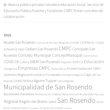
Alianza público-privada robustece educación inicial: Servicio de
Educación Pública Puelche y Fundación CMPC firman convenio de
colaboración
TAGS
Alcalde San Rosendo
Carnaval de San Rosendo
CESFAM Dr. Carlos
CESFAM
CMPC
Cesfam San Rosendo
Concejales San
Echeverría Vejar
Concejo Municipal
ConcejoMunicipal
Rosendo
Coronavirus
Educación
COVID-19
DAEM San Rosendo
Cultura
Deportes
DIDECO
Empresas CMPC
Frontel
Fundación CMPC
Emergencia
Fiestas Patrias
Incendios Forestales
Laja
Gobierno Regional
Intendente Regional
LIAT San
Liceo Isidora Aguirre Tupper
Los Callejones
Rosendo
Municipalidad de San Rosendo
Pandemia
Nacimiento
Pavimentación
Prodesal
Rabindranath Acuña Olate
Reciclaje
San Rosendo
Regional
Región del Biobío
Salud
Sector
Rural
Turquía
Sistema Frontal
Vacunación
Transelec
Verano