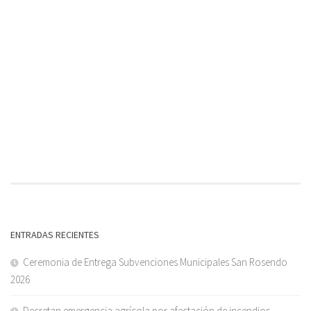
ENTRADAS RECIENTES
Ceremonia de Entrega Subvenciones Municipales San Rosendo
2026
Decretan emergencia agrícola por afectación de incendios