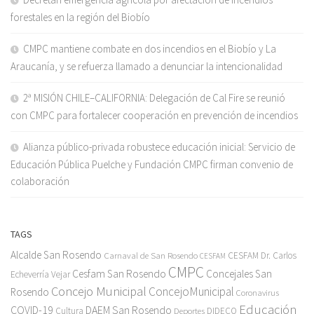
forestales en la región del Biobío
CMPC mantiene combate en dos incendios en el Biobío y La
Araucanía, y se refuerza llamado a denunciar la intencionalidad
2ª MISIÓN CHILE–CALIFORNIA: Delegación de Cal Fire se reunió
con CMPC para fortalecer cooperación en prevención de incendios
Alianza público-privada robustece educación inicial: Servicio de
Educación Pública Puelche y Fundación CMPC firman convenio de
colaboración
TAGS
Alcalde San Rosendo
Carnaval de San Rosendo
CESFAM Dr. Carlos
CESFAM
CMPC
Cesfam San Rosendo
Concejales San
Echeverría Vejar
Concejo Municipal
ConcejoMunicipal
Rosendo
Coronavirus
Educación
COVID-19
DAEM San Rosendo
Cultura
Deportes
DIDECO