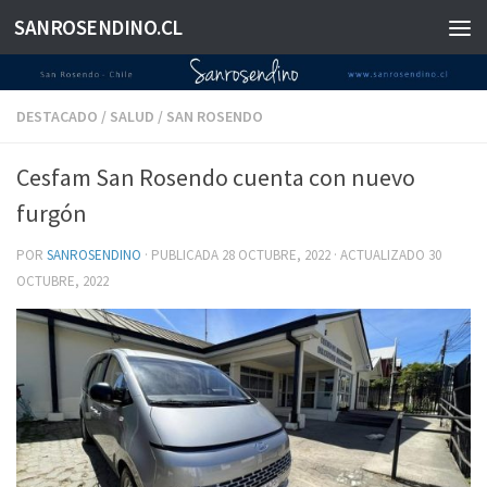
SANROSENDINO.CL
Saltar al contenido
DESTACADO
/
SALUD
/
SAN ROSENDO
Cesfam San Rosendo cuenta con nuevo
furgón
POR
SANROSENDINO
· PUBLICADA
28 OCTUBRE, 2022
· ACTUALIZADO
30
OCTUBRE, 2022