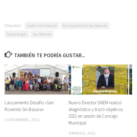
Etiquetas:
Cesfam San Rosendo
Municipalidad de San Rosendo
Nuevo furgón
San Rosendo
TAMBIÉN TE PODRÍA GUSTAR...
Lanzamiento Desafío «San
Nuevo Director DAEM realizó
Rosendo Sin Basura»
diagnóstico y trazó objetivos
2021 en sesión de Concejo
14 DICIEMBRE, 2022
Municipal
4 MARZO, 2021