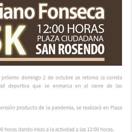
l próximo domingo 2 de octubre se retoma la corrida
vidad deportiva que se enmarca en al cierre de las
ensión producto de la pandemia, se realizará en Plaza
0 horas dando inicio a la actividad a las 12:00 horas.