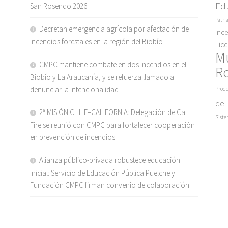
Ed
San Rosendo 2026
Patri
Decretan emergencia agrícola por afectación de
Inc
incendios forestales en la región del Biobío
Lic
M
CMPC mantiene combate en dos incendios en el
R
Biobío y La Araucanía, y se refuerza llamado a
denunciar la intencionalidad
Prode
del
2ª MISIÓN CHILE–CALIFORNIA: Delegación de Cal
Siste
Fire se reunió con CMPC para fortalecer cooperación
en prevención de incendios
Alianza público-privada robustece educación
inicial: Servicio de Educación Pública Puelche y
Fundación CMPC firman convenio de colaboración