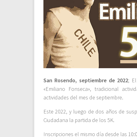
San Rosendo, septiembre de 2022
; E
«Emiliano Fonseca», tradicional acti
actividades del mes de septiembre.
Este 2022, y luego de dos años de susp
Ciudadana la partida de los 5K.
Inscripciones el mismo día desde las 10:0