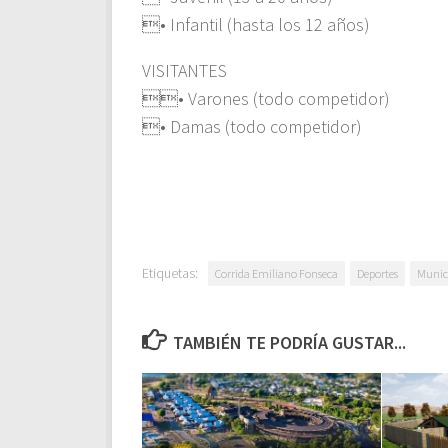
• Infantil (hasta los 12 años)
VISITANTES
• Varones (todo competidor)
• Damas (todo competidor)
Etiquetas:
Corrida Emiliano Fonseca
Deportes
Munic
TAMBIÉN TE PODRÍA GUSTAR...