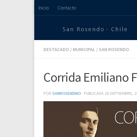
Inicio
Contacto
Saltar al contenido
DESTACADO
/
MUNICIPAL
/
SAN ROSENDO
Corrida Emiliano 
POR
SANROSENDINO
· PUBLICADA
26 SEPTIEMBRE, 2