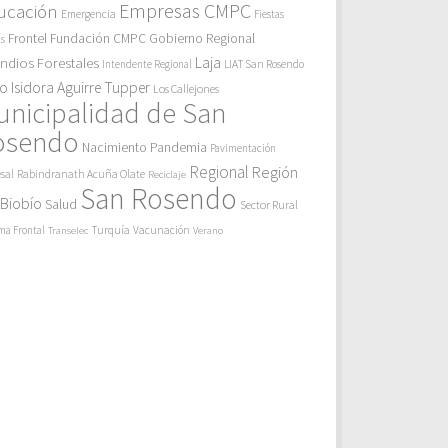
Empresas CMPC
ucación
Emergencia
Fiestas
Gobierno Regional
Frontel
Fundación CMPC
as
endios Forestales
Laja
Intendente Regional
LIAT San Rosendo
eo Isidora Aguirre Tupper
Los Callejones
unicipalidad de San
osendo
Pandemia
Nacimiento
Pavimentación
Regional
Región
sal
Rabindranath Acuña Olate
Reciclaje
San Rosendo
 Biobío
Salud
Sector Rural
Turquía
ma Frontal
Vacunación
Transelec
Verano