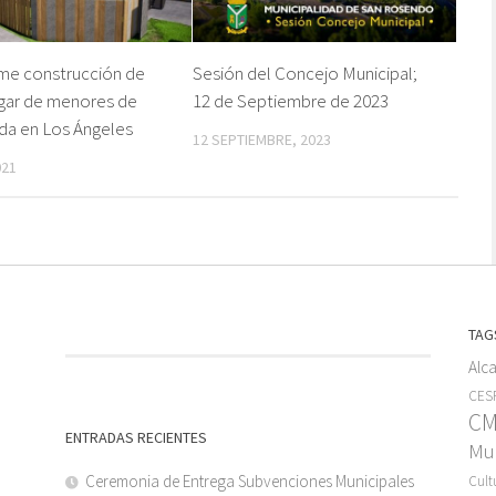
rme construcción de
Sesión del Concejo Municipal;
gar de menores de
12 de Septiembre de 2023
da en Los Ángeles
12 SEPTIEMBRE, 2023
021
TAG
Alc
CESF
C
ENTRADAS RECIENTES
Mun
Ceremonia de Entrega Subvenciones Municipales
Cult