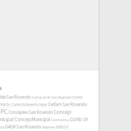
S
alde San Rosendo
Carnaval de San Rosendo
CESFAM
Cesfam San Rosendo
AM Dr. Carlos Echeverría Vejar
MPC
Concejo
Concejales San Rosendo
icipal
ConcejoMunicipal
COVID-19
Coronavirus
DAEM San Rosendo
ura
Deportes
DIDECO