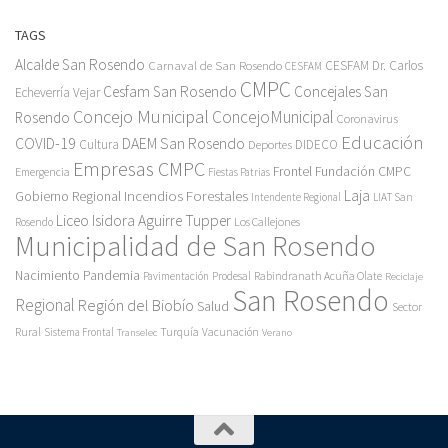
TAGS
Alcalde San Rosendo
Carnaval de San Rosendo
CESFAM Dr. Carlos
CESFAM
CMPC
Cesfam San Rosendo
Concejales San
Echeverría Vejar
Concejo Municipal
ConcejoMunicipal
Rosendo
Coronavirus
Educación
COVID-19
DAEM San Rosendo
Cultura
Deportes
DIDECO
Empresas CMPC
Frontel
Fundación CMPC
Emergencia
Fiestas Patrias
Incendios Forestales
Laja
Gobierno Regional
Intendente Regional
LIAT San
Liceo Isidora Aguirre Tupper
Los Callejones
Rosendo
Municipalidad de San Rosendo
Pandemia
Nacimiento
Pavimentación
Prodesal
Rabindranath Acuña Olate
Reciclaje
San Rosendo
Regional
Región del Biobío
Salud
Sector
Rural
Turquía
Sistema Frontal
Vacunación
Transelec
Verano