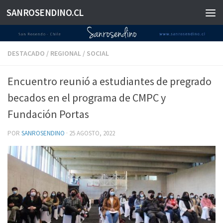
SANROSENDINO.CL
Saltar al contenido
DESTACADO
/
REGIONAL
/
SOCIAL
Encuentro reunió a estudiantes de pregrado
becados en el programa de CMPC y
Fundación Portas
POR
SANROSENDINO
·
25 AGOSTO, 2022