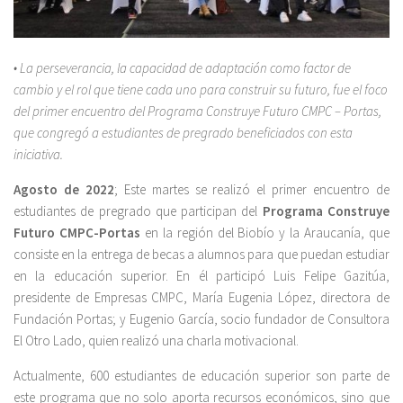
• La perseverancia, la capacidad de adaptación como factor de
cambio y el rol que tiene cada uno para construir su futuro, fue el foco
del primer encuentro del Programa Construye Futuro CMPC – Portas,
que congregó a estudiantes de pregrado beneficiados con esta
iniciativa.
Agosto de 2022
; Este martes se realizó el primer encuentro de
estudiantes de pregrado que participan del
Programa Construye
Futuro CMPC-Portas
en la región del Biobío y la Araucanía, que
consiste en la entrega de becas a alumnos para que puedan estudiar
en la educación superior. En él participó Luis Felipe Gazitúa,
presidente de Empresas CMPC, María Eugenia López, directora de
Fundación Portas; y Eugenio García, socio fundador de Consultora
El Otro Lado, quien realizó una charla motivacional.
Actualmente, 600 estudiantes de educación superior son parte de
este programa que no solo aporta recursos económicos, sino que