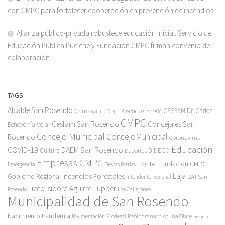
con CMPC para fortalecer cooperación en prevención de incendios
Alianza público-privada robustece educación inicial: Servicio de
Educación Pública Puelche y Fundación CMPC firman convenio de
colaboración
TAGS
Alcalde San Rosendo
Carnaval de San Rosendo
CESFAM Dr. Carlos
CESFAM
CMPC
Cesfam San Rosendo
Concejales San
Echeverría Vejar
Concejo Municipal
ConcejoMunicipal
Rosendo
Coronavirus
Educación
COVID-19
DAEM San Rosendo
Cultura
Deportes
DIDECO
Empresas CMPC
Frontel
Fundación CMPC
Emergencia
Fiestas Patrias
Incendios Forestales
Laja
Gobierno Regional
Intendente Regional
LIAT San
Liceo Isidora Aguirre Tupper
Los Callejones
Rosendo
Municipalidad de San Rosendo
Pandemia
Nacimiento
Pavimentación
Prodesal
Rabindranath Acuña Olate
Reciclaje