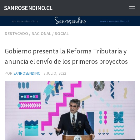
SANROSENDINO.CL
Saltar al contenido
DESTACADO
/
NACIONAL
/
SOCIAL
Gobierno presenta la Reforma Tributaria y
anuncia el envío de los primeros proyectos
POR
SANROSENDINO
·
3 JULIO, 2022