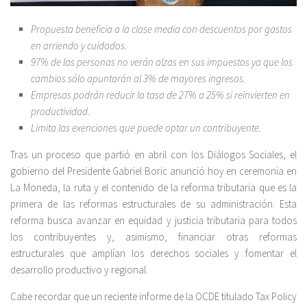
Propuesta beneficia a la clase media con descuentos por gastos
en arriendo y cuidados.
97% de las personas no verán alzas en sus impuestos ya que los
cambios sólo apuntarán al 3% de mayores ingresos.
Empresas podrán reducir la tasa de 27% a 25% si reinvierten en
productividad.
Limita las exenciones que puede optar un contribuyente.
Tras un proceso que partió en abril con los Diálogos Sociales, el
gobierno del Presidente Gabriel Boric anunció hoy en ceremonia en
La Moneda, la ruta y el contenido de la reforma tributaria que es la
primera de las reformas estructurales de su administración. Esta
reforma busca avanzar en equidad y justicia tributaria para todos
los contribuyentes y, asimismo, financiar otras reformas
estructurales que amplían los derechos sociales y fomentar el
desarrollo productivo y regional.
Cabe recordar que un reciente informe de la OCDE titulado Tax Policy