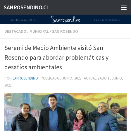
SANROSENDINO.CL
Saltar al contenido
DESTACADO
/
MUNICIPAL
/
SAN ROSENDO
Seremi de Medio Ambiente visitó San
Rosendo para abordar problemáticas y
desafíos ambientales
POR
SANROSENDINO
· PUBLICADA
5 JUNIO, 2022
· ACTUALIZADO
15 JUNIO,
2022