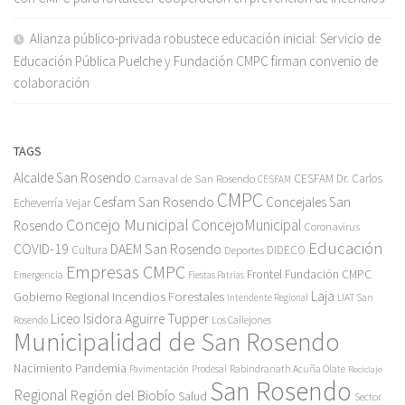
Alianza público-privada robustece educación inicial: Servicio de
Educación Pública Puelche y Fundación CMPC firman convenio de
colaboración
TAGS
Alcalde San Rosendo
Carnaval de San Rosendo
CESFAM Dr. Carlos
CESFAM
CMPC
Cesfam San Rosendo
Concejales San
Echeverría Vejar
Concejo Municipal
ConcejoMunicipal
Rosendo
Coronavirus
Educación
COVID-19
DAEM San Rosendo
Cultura
Deportes
DIDECO
Empresas CMPC
Frontel
Fundación CMPC
Emergencia
Fiestas Patrias
Incendios Forestales
Laja
Gobierno Regional
Intendente Regional
LIAT San
Liceo Isidora Aguirre Tupper
Los Callejones
Rosendo
Municipalidad de San Rosendo
Pandemia
Nacimiento
Pavimentación
Prodesal
Rabindranath Acuña Olate
Reciclaje
San Rosendo
Regional
Región del Biobío
Salud
Sector