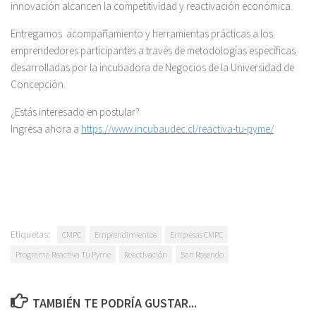
innovación alcancen la competitividad y reactivación económica.
Entregamos acompañamiento y herramientas prácticas a los
emprendedores participantes a través de metodologías específicas
desarrolladas por la incubadora de Negocios de la Universidad de
Concepción.
¿Estás interesado en postular?
Ingresa ahora a
https://www.incubaudec.cl/reactiva-tu-pyme/
Etiquetas:
CMPC
Emprendimientos
Empresas CMPC
Programa Reactiva Tu Pyme
Reactivación
San Rosendo
TAMBIÉN TE PODRÍA GUSTAR...