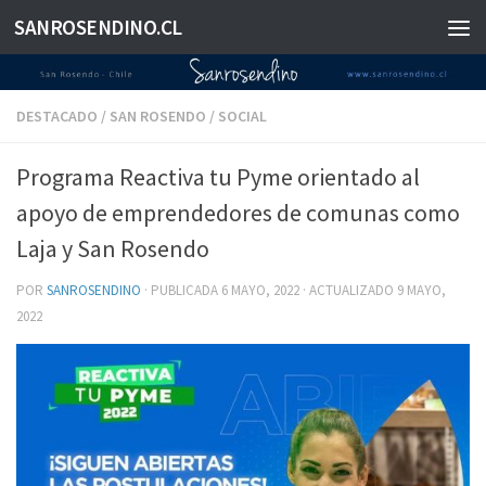
SANROSENDINO.CL
Saltar al contenido
DESTACADO
/
SAN ROSENDO
/
SOCIAL
Programa Reactiva tu Pyme orientado al
apoyo de emprendedores de comunas como
Laja y San Rosendo
POR
SANROSENDINO
· PUBLICADA
6 MAYO, 2022
· ACTUALIZADO
9 MAYO,
2022