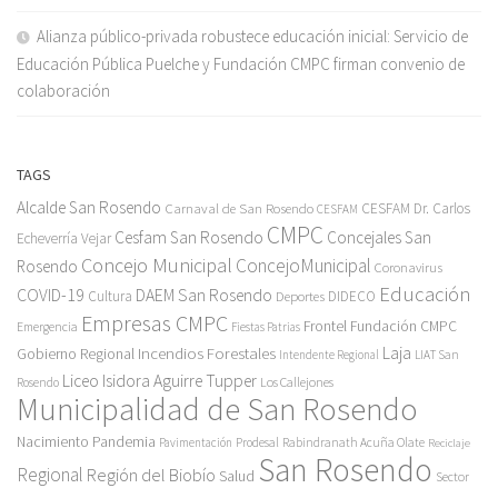
Alianza público-privada robustece educación inicial: Servicio de
Educación Pública Puelche y Fundación CMPC firman convenio de
colaboración
TAGS
Alcalde San Rosendo
Carnaval de San Rosendo
CESFAM Dr. Carlos
CESFAM
CMPC
Cesfam San Rosendo
Concejales San
Echeverría Vejar
Concejo Municipal
ConcejoMunicipal
Rosendo
Coronavirus
Educación
COVID-19
DAEM San Rosendo
Cultura
Deportes
DIDECO
Empresas CMPC
Frontel
Fundación CMPC
Emergencia
Fiestas Patrias
Incendios Forestales
Laja
Gobierno Regional
Intendente Regional
LIAT San
Liceo Isidora Aguirre Tupper
Los Callejones
Rosendo
Municipalidad de San Rosendo
Pandemia
Nacimiento
Pavimentación
Prodesal
Rabindranath Acuña Olate
Reciclaje
San Rosendo
Regional
Región del Biobío
Salud
Sector