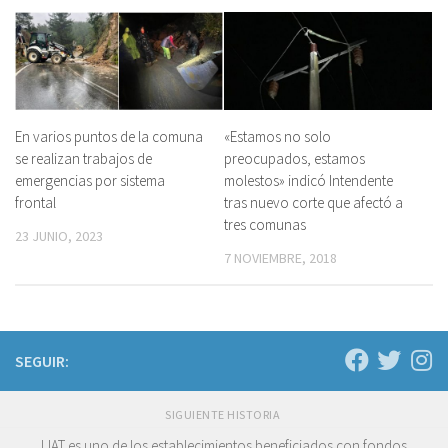
En varios puntos de la comuna
«Estamos no solo
se realizan trabajos de
preocupados, estamos
emergencias por sistema
molestos» indicó Intendente
frontal
tras nuevo corte que afectó a
tres comunas
23 JUNIO, 2023
7 NOVIEMBRE, 2018
SEGUIR:
SIGUIENTE HISTORIA
LIAT es uno de los establecimientos beneficiados con fondos