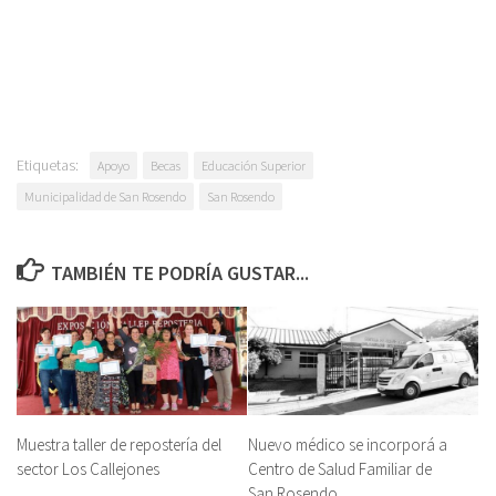
Etiquetas:
Apoyo
Becas
Educación Superior
Municipalidad de San Rosendo
San Rosendo
TAMBIÉN TE PODRÍA GUSTAR...
Muestra taller de repostería del
Nuevo médico se incorporá a
sector Los Callejones
Centro de Salud Familiar de
San Rosendo