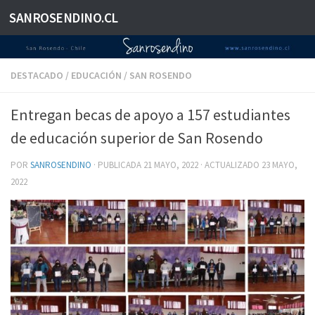
SANROSENDINO.CL
Saltar al contenido
DESTACADO
/
EDUCACIÓN
/
SAN ROSENDO
Entregan becas de apoyo a 157 estudiantes
de educación superior de San Rosendo
POR
SANROSENDINO
· PUBLICADA
21 MAYO, 2022
· ACTUALIZADO
23 MAYO,
2022