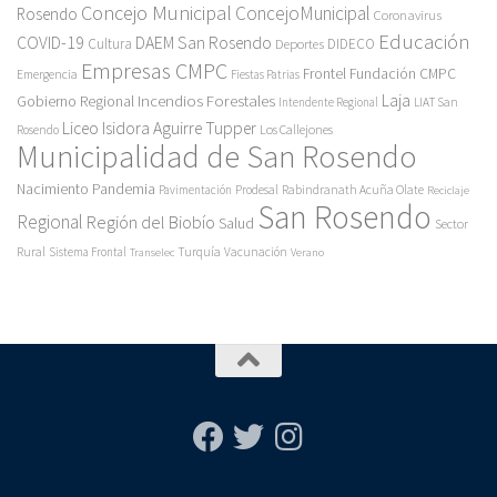
Concejo Municipal
ConcejoMunicipal
Rosendo
Coronavirus
Educación
COVID-19
DAEM San Rosendo
Cultura
Deportes
DIDECO
Empresas CMPC
Frontel
Fundación CMPC
Emergencia
Fiestas Patrias
Incendios Forestales
Laja
Gobierno Regional
Intendente Regional
LIAT San
Liceo Isidora Aguirre Tupper
Los Callejones
Rosendo
Municipalidad de San Rosendo
Pandemia
Nacimiento
Pavimentación
Prodesal
Rabindranath Acuña Olate
Reciclaje
San Rosendo
Regional
Región del Biobío
Salud
Sector
Rural
Turquía
Sistema Frontal
Vacunación
Transelec
Verano