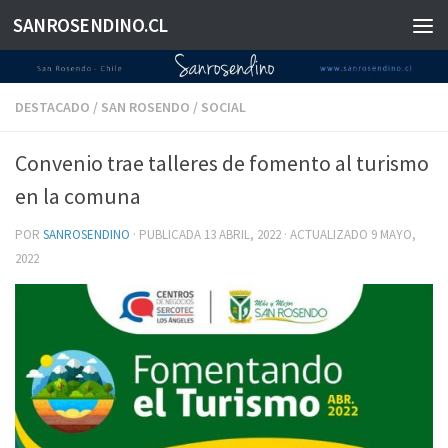
SANROSENDINO.CL
Saltar al contenido
DESTACADO
/
SAN ROSENDO
/
SOCIAL
Convenio trae talleres de fomento al turismo
en la comuna
POR
SANROSENDINO
· PUBLICADA
13 ABRIL, 2022
· ACTUALIZADO
9 MAYO,
2022