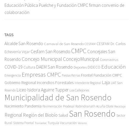
Educación Pública Puelche y Fundación CMPC firman convenio de
colaboración
TAGS
Alcalde San Rosendo
Carnaval de San Rosendo
CESFAM Dr. Carlos
CESFAM
CMPC
Cesfam San Rosendo
Concejales San
Echeverría Vejar
Concejo Municipal
ConcejoMunicipal
Rosendo
Coronavirus
Educación
COVID-19
DAEM San Rosendo
Cultura
Deportes
DIDECO
Empresas CMPC
Frontel
Fundación CMPC
Emergencia
Fiestas Patrias
Incendios Forestales
Laja
Gobierno Regional
Intendente Regional
LIAT San
Liceo Isidora Aguirre Tupper
Los Callejones
Rosendo
Municipalidad de San Rosendo
Pandemia
Nacimiento
Pavimentación
Prodesal
Rabindranath Acuña Olate
Reciclaje
San Rosendo
Regional
Región del Biobío
Salud
Sector
Rural
Turquía
Sistema Frontal
Vacunación
Transelec
Verano