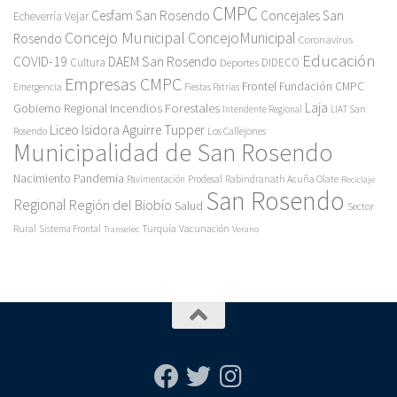
CMPC
Cesfam San Rosendo
Concejales San
Echeverría Vejar
Concejo Municipal
ConcejoMunicipal
Rosendo
Coronavirus
Educación
COVID-19
DAEM San Rosendo
Cultura
Deportes
DIDECO
Empresas CMPC
Frontel
Fundación CMPC
Emergencia
Fiestas Patrias
Incendios Forestales
Laja
Gobierno Regional
Intendente Regional
LIAT San
Liceo Isidora Aguirre Tupper
Los Callejones
Rosendo
Municipalidad de San Rosendo
Pandemia
Nacimiento
Pavimentación
Prodesal
Rabindranath Acuña Olate
Reciclaje
San Rosendo
Regional
Región del Biobío
Salud
Sector
Rural
Turquía
Sistema Frontal
Vacunación
Transelec
Verano