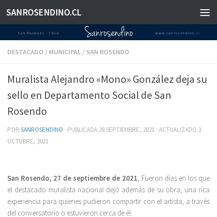
SANROSENDINO.CL
Saltar al contenido
DESTACADO
/
MUNICIPAL
/
SAN ROSENDO
Muralista Alejandro «Mono» González deja su
sello en Departamento Social de San
Rosendo
POR
SANROSENDINO
· PUBLICADA
28 SEPTIEMBRE, 2021
· ACTUALIZADO
3
OCTUBRE, 2021
San Rosendo, 27 de septiembre de 2021
; Fueron días en los que
el destacado muralista nacional dejó además de su obra, una rica
experiencia para quienes pudieron compartir con el artista, a través
del conversatorio o estuvieron cerca de él.