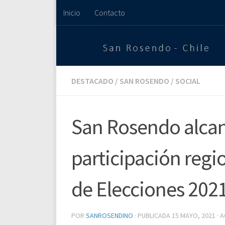
Inicio
Contacto
Saltar al contenido
DESTACADO
/
SAN ROSENDO
/
SOCIAL
San Rosendo alcan
participación regi
de Elecciones 202
POR
SANROSENDINO
· PUBLICADA
15 MAYO, 2021
· 