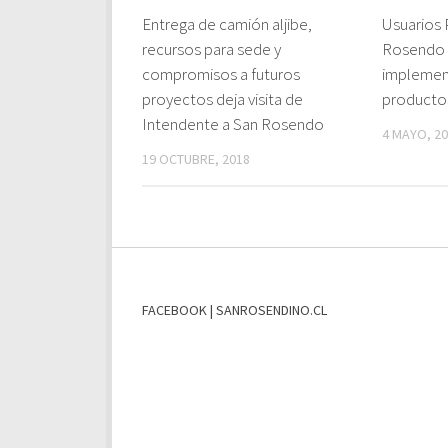
Entrega de camión aljibe,
Usuarios 
recursos para sede y
Rosendo 
compromisos a futuros
implement
proyectos deja visita de
productos
Intendente a San Rosendo
4 MAYO, 2
19 OCTUBRE, 2018
FACEBOOK | SANROSENDINO.CL