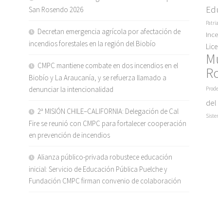
Ed
San Rosendo 2026
Patri
Decretan emergencia agrícola por afectación de
Inc
incendios forestales en la región del Biobío
Lic
M
CMPC mantiene combate en dos incendios en el
R
Biobío y La Araucanía, y se refuerza llamado a
denunciar la intencionalidad
Prode
del
2ª MISIÓN CHILE–CALIFORNIA: Delegación de Cal
Siste
Fire se reunió con CMPC para fortalecer cooperación
en prevención de incendios
Alianza público-privada robustece educación
inicial: Servicio de Educación Pública Puelche y
Fundación CMPC firman convenio de colaboración