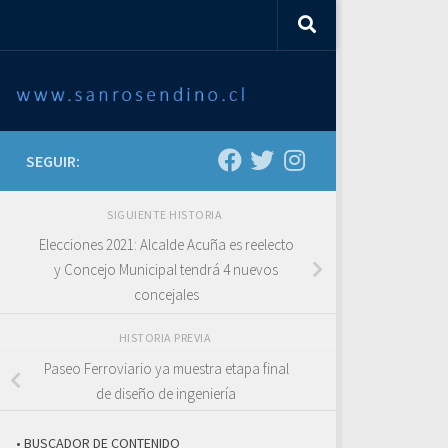
SEGUIR:
SIGUIENTE HISTORIA
Elecciones 2021: Alcalde Acuña es reelecto
y Concejo Municipal tendrá 4 nuevos
concejales
HISTORIA PREVIA
Paseo Ferroviario ya muestra etapa final
de diseño de ingeniería
• BUSCADOR DE CONTENIDO