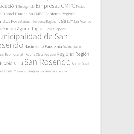
Empresas CMPC
ucación
Emergencia
Fiestas
Gobierno Regional
Frontel
Fundación CMPC
as
endios Forestales
Laja
Intendente Regional
LIAT San Rosendo
eo Isidora Aguirre Tupper
Los Callejones
unicipalidad de San
osendo
Pandemia
Nacimiento
Pavimentación
Regional
Región
sal
Rabindranath Acuña Olate
Reciclaje
San Rosendo
 Biobío
Salud
Sector Rural
Turquía
ma Frontal
Vacunación
Transelec
Verano