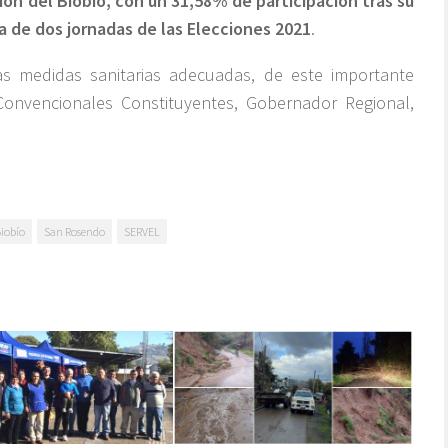
ión del Biobío, con un 31,58% de participación tras su
a de dos jornadas de las Elecciones 2021
.
as medidas sanitarias adecuadas, de este importante
Convencionales Constituyentes, Gobernador Regional,
.
Biobío
San Rosendo
SERVEL