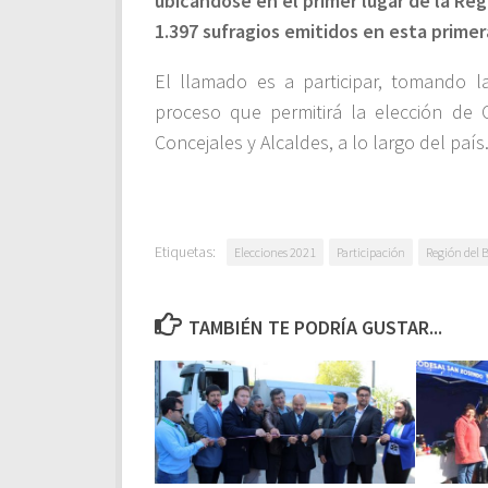
ubicándose en el primer lugar de la Reg
1.397 sufragios emitidos en esta primer
El llamado es a participar, tomando l
proceso que permitirá la elección de 
Concejales y Alcaldes, a lo largo del país
Etiquetas:
Elecciones 2021
Participación
Región del 
TAMBIÉN TE PODRÍA GUSTAR...