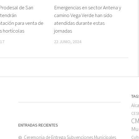
Prodesal de San
Emergencias en sector Antena y
tendrán
camino Vega Verde han sido
ación para venta de
atendidas durante estas
 hortícolas
jornadas
017
22 JUNIO, 2024
TAG
Alc
CESF
C
ENTRADAS RECIENTES
Mun
Ceremonia de Entrega Subvenciones Municipales
Cult