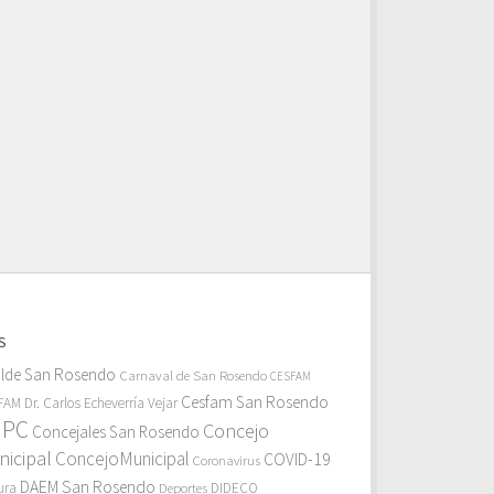
S
alde San Rosendo
Carnaval de San Rosendo
CESFAM
Cesfam San Rosendo
AM Dr. Carlos Echeverría Vejar
MPC
Concejo
Concejales San Rosendo
icipal
ConcejoMunicipal
COVID-19
Coronavirus
DAEM San Rosendo
ura
Deportes
DIDECO