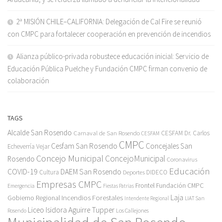
2ª MISIÓN CHILE–CALIFORNIA: Delegación de Cal Fire se reunió
con CMPC para fortalecer cooperación en prevención de incendios
Alianza público-privada robustece educación inicial: Servicio de
Educación Pública Puelche y Fundación CMPC firman convenio de
colaboración
TAGS
Alcalde San Rosendo
Carnaval de San Rosendo
CESFAM Dr. Carlos
CESFAM
CMPC
Cesfam San Rosendo
Concejales San
Echeverría Vejar
Concejo Municipal
ConcejoMunicipal
Rosendo
Coronavirus
Educación
COVID-19
DAEM San Rosendo
Cultura
Deportes
DIDECO
Empresas CMPC
Frontel
Fundación CMPC
Emergencia
Fiestas Patrias
Incendios Forestales
Laja
Gobierno Regional
Intendente Regional
LIAT San
Liceo Isidora Aguirre Tupper
Los Callejones
Rosendo