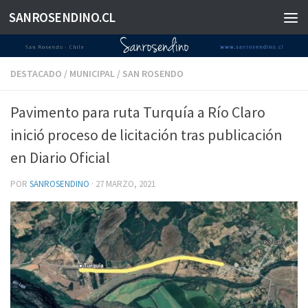
SANROSENDINO.CL
Saltar al contenido
DESTACADO
/
MUNICIPAL
/
SAN ROSENDO
Pavimento para ruta Turquía a Río Claro
inició proceso de licitación tras publicación
en Diario Oficial
POR
SANROSENDINO
·
27 MARZO, 2021