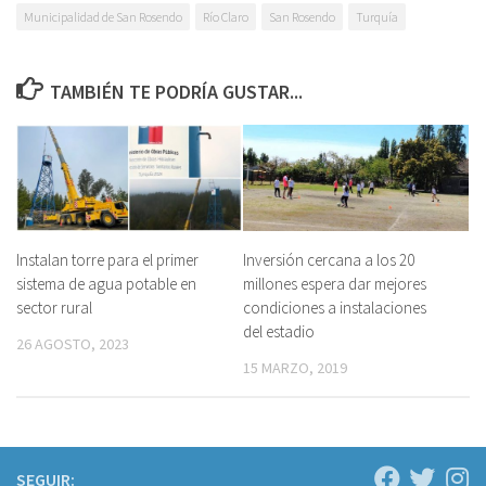
Municipalidad de San Rosendo
Río Claro
San Rosendo
Turquía
TAMBIÉN TE PODRÍA GUSTAR...
Instalan torre para el primer
Inversión cercana a los 20
sistema de agua potable en
millones espera dar mejores
sector rural
condiciones a instalaciones
del estadio
26 AGOSTO, 2023
15 MARZO, 2019
SEGUIR: