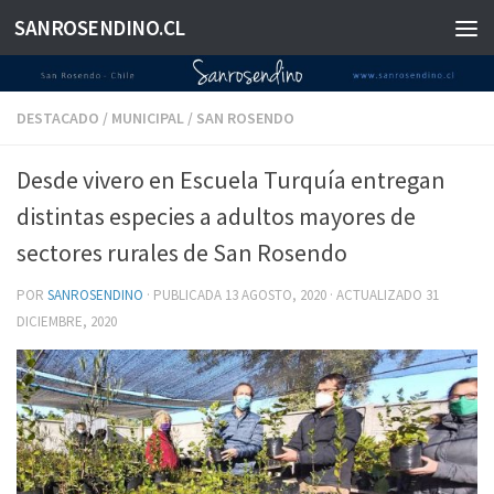
SANROSENDINO.CL
Saltar al contenido
DESTACADO
/
MUNICIPAL
/
SAN ROSENDO
Desde vivero en Escuela Turquía entregan
distintas especies a adultos mayores de
sectores rurales de San Rosendo
POR
SANROSENDINO
· PUBLICADA
13 AGOSTO, 2020
· ACTUALIZADO
31
DICIEMBRE, 2020