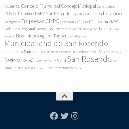
Concejo Municipal
ConcejoMunicipal
Rosendo
Coronavirus
Educación
COVID-19
DAEM San Rosendo
Cultura
Deportes
DIDECO
Empresas CMPC
Frontel
Fundación CMPC
Emergencia
Fiestas Patrias
Incendios Forestales
Laja
Gobierno Regional
Intendente Regional
LIAT San
Liceo Isidora Aguirre Tupper
Los Callejones
Rosendo
Municipalidad de San Rosendo
Pandemia
Nacimiento
Pavimentación
Prodesal
Rabindranath Acuña Olate
Reciclaje
San Rosendo
Regional
Región del Biobío
Salud
Sector
Rural
Turquía
Sistema Frontal
Vacunación
Transelec
Verano