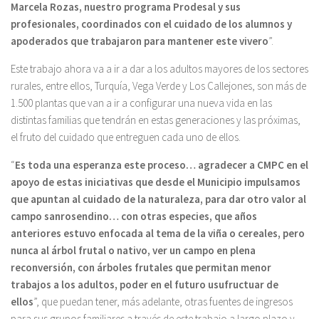
Marcela Rozas, nuestro programa Prodesal y sus
profesionales, coordinados con el cuidado de los alumnos y
apoderados que trabajaron para mantener este vivero
”.
Este trabajo ahora va a ir a dar a los adultos mayores de los sectores
rurales, entre ellos, Turquía, Vega Verde y Los Callejones, son más de
1.500 plantas que van a ir a configurar una nueva vida en las
distintas familias que tendrán en estas generaciones y las próximas,
el fruto del cuidado que entreguen cada uno de ellos.
“
Es toda una esperanza este proceso… agradecer a CMPC en el
apoyo de estas iniciativas que desde el Municipio impulsamos
que apuntan al cuidado de la naturaleza, para dar otro valor al
campo sanrosendino… con otras especies, que años
anteriores estuvo enfocada al tema de la viña o cereales, pero
nunca al árbol frutal o nativo, ver un campo en plena
reconversión, con árboles frutales que permitan menor
trabajos a los adultos, poder en el futuro usufructuar de
ellos
”, que puedan tener, más adelante, otras fuentes de ingresos
para sus grupos familiares a través de este trabajo a largo plazo y