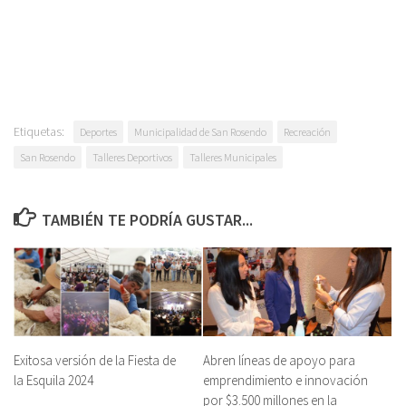
Etiquetas:
Deportes
Municipalidad de San Rosendo
Recreación
San Rosendo
Talleres Deportivos
Talleres Municipales
TAMBIÉN TE PODRÍA GUSTAR...
Exitosa versión de la Fiesta de
Abren líneas de apoyo para
la Esquila 2024
emprendimiento e innovación
por $3.500 millones en la