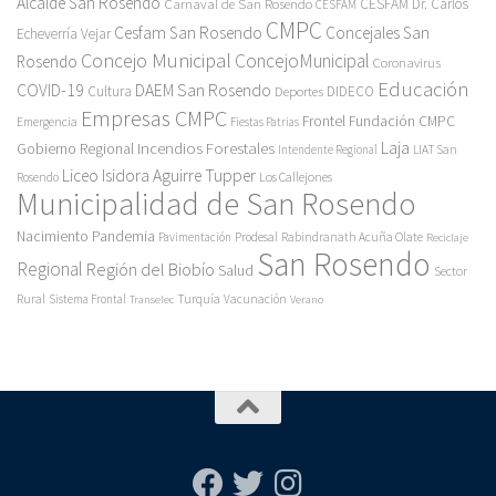
Alcalde San Rosendo
Carnaval de San Rosendo
CESFAM Dr. Carlos
CESFAM
CMPC
Cesfam San Rosendo
Concejales San
Echeverría Vejar
Concejo Municipal
ConcejoMunicipal
Rosendo
Coronavirus
Educación
COVID-19
DAEM San Rosendo
Cultura
Deportes
DIDECO
Empresas CMPC
Frontel
Fundación CMPC
Emergencia
Fiestas Patrias
Incendios Forestales
Laja
Gobierno Regional
Intendente Regional
LIAT San
Liceo Isidora Aguirre Tupper
Los Callejones
Rosendo
Municipalidad de San Rosendo
Pandemia
Nacimiento
Pavimentación
Prodesal
Rabindranath Acuña Olate
Reciclaje
San Rosendo
Regional
Región del Biobío
Salud
Sector
Rural
Turquía
Sistema Frontal
Vacunación
Transelec
Verano