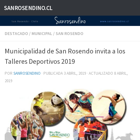
SANROSENDINO.CL
Saltar al contenido
DESTACADO
/
MUNICIPAL
/
SAN ROSENDO
Municipalidad de San Rosendo invita a los
Talleres Deportivos 2019
POR
SANROSENDINO
· PUBLICADA
3 ABRIL, 2019
· ACTUALIZADO
8 ABRIL,
2019