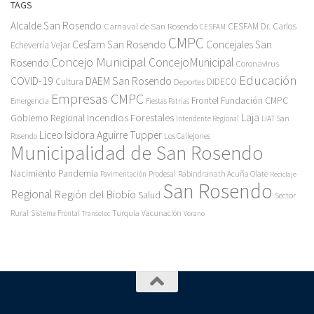
TAGS
Alcalde San Rosendo
Carnaval de San Rosendo
CESFAM Dr. Carlos
CESFAM
CMPC
Cesfam San Rosendo
Concejales San
Echeverría Vejar
Concejo Municipal
ConcejoMunicipal
Rosendo
Coronavirus
Educación
COVID-19
DAEM San Rosendo
Cultura
Deportes
DIDECO
Empresas CMPC
Frontel
Fundación CMPC
Emergencia
Fiestas Patrias
Incendios Forestales
Laja
Gobierno Regional
Intendente Regional
LIAT San
Liceo Isidora Aguirre Tupper
Los Callejones
Rosendo
Municipalidad de San Rosendo
Pandemia
Nacimiento
Pavimentación
Prodesal
Rabindranath Acuña Olate
Reciclaje
San Rosendo
Regional
Región del Biobío
Salud
Sector
Rural
Turquía
Sistema Frontal
Vacunación
Transelec
Verano