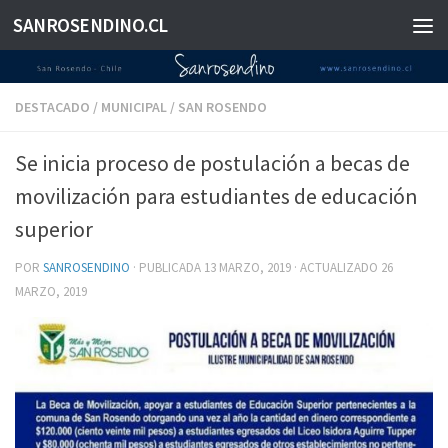
SANROSENDINO.CL
Saltar al contenido
DESTACADO
/
MUNICIPAL
/
SAN ROSENDO
Se inicia proceso de postulación a becas de
movilización para estudiantes de educación
superior
POR
SANROSENDINO
· PUBLICADA
13 MARZO, 2019
· ACTUALIZADO
26
MARZO, 2019