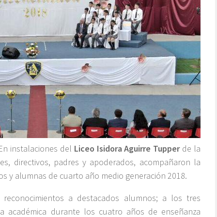
 En instalaciones del
Liceo Isidora Aguirre Tupper
de la
s, directivos, padres y apoderados, acompañaron la
s y alumnas de cuarto año medio generación 2018.
 reconocimientos a destacados alumnos; a los tres
cia académica durante los cuatro años de enseñanza