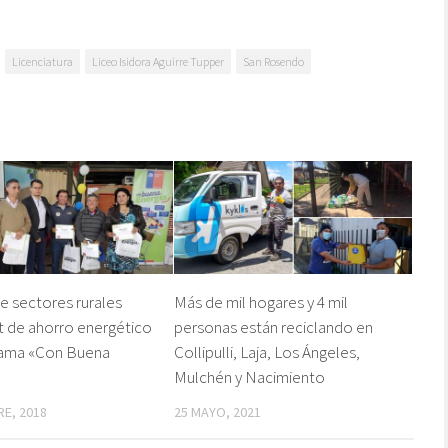
Licenciatura
Liceo Isidora Aguirre Tupper
San Rosendo
de sectores rurales
Más de mil hogares y 4 mil
it de ahorro energético
personas están reciclando en
rama «Con Buena
Collipulli, Laja, Los Ángeles,
Mulchén y Nacimiento
RE, 2018
25 MAYO, 2021