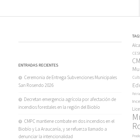
TAG
Alc
CESF
C
ENTRADAS RECIENTES
Mun
Ceremonia de Entrega Subvenciones Municipales
Cult
Ed
San Rosendo 2026
Patri
Decretan emergencia agrícola por afectación de
Inc
incendios forestales en la región del Biobío
Lic
M
CMPC mantiene combate en dos incendios en el
R
Biobío y La Araucanía, y se refuerza llamado a
denunciar la intencionalidad
Prode