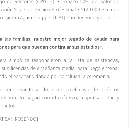
sejo de Rectores (CRUCH). • Copago 50% del valor de
ación Superior Técnico-Profesional • $120.000 Beca de
eo Isidora Aguirre Tupper (LIAT) San Rosendo y entren a
a las familias, nuestro mejor legado de ayuda para
iones para que puedan continuar sus estudios
«.
a simbólica respondieron a la lista de asistencias,
sus licencias de enseñanza media, para luego entonar
ando el escenario dando por concluida la ceremonia.
Tupper de San Rosendo, les deseó el mayor de los éxitos
ealicen lo hagan con el esfuerzo, responsabilidad y
anhelos.
IAT SAN ROSENDO]