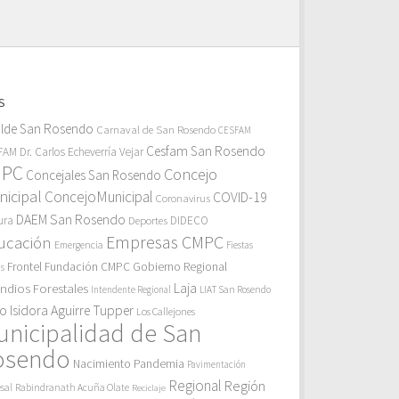
S
alde San Rosendo
Carnaval de San Rosendo
CESFAM
Cesfam San Rosendo
AM Dr. Carlos Echeverría Vejar
MPC
Concejo
Concejales San Rosendo
icipal
ConcejoMunicipal
COVID-19
Coronavirus
DAEM San Rosendo
ura
Deportes
DIDECO
Empresas CMPC
ucación
Emergencia
Fiestas
Gobierno Regional
Frontel
Fundación CMPC
as
endios Forestales
Laja
Intendente Regional
LIAT San Rosendo
eo Isidora Aguirre Tupper
Los Callejones
unicipalidad de San
osendo
Pandemia
Nacimiento
Pavimentación
Regional
Región
sal
Rabindranath Acuña Olate
Reciclaje