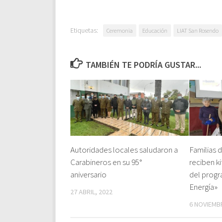
Etiquetas:
Ceremonia
Educación
LIAT San Rosendo
TAMBIÉN TE PODRÍA GUSTAR...
Autoridades locales saludaron a
Familias 
Carabineros en su 95°
reciben k
aniversario
del prog
Energía»
27 ABRIL, 2022
6 NOVIEMB