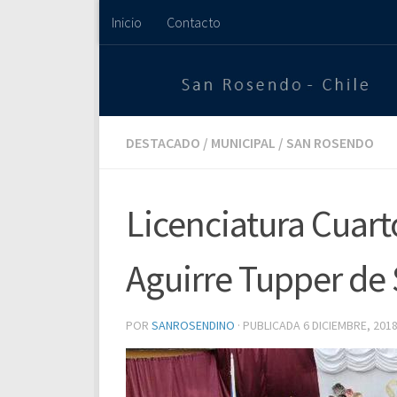
Inicio
Contacto
Saltar al contenido
DESTACADO
/
MUNICIPAL
/
SAN ROSENDO
Licenciatura Cuart
Aguirre Tupper de
POR
SANROSENDINO
· PUBLICADA
6 DICIEMBRE, 201