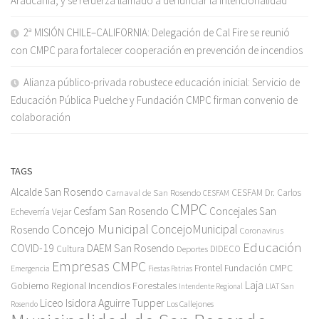
Araucanía, y se refuerza llamado a denunciar la intencionalidad
2ª MISIÓN CHILE–CALIFORNIA: Delegación de Cal Fire se reunió
con CMPC para fortalecer cooperación en prevención de incendios
Alianza público-privada robustece educación inicial: Servicio de
Educación Pública Puelche y Fundación CMPC firman convenio de
colaboración
TAGS
Alcalde San Rosendo
Carnaval de San Rosendo
CESFAM Dr. Carlos
CESFAM
CMPC
Cesfam San Rosendo
Concejales San
Echeverría Vejar
Concejo Municipal
ConcejoMunicipal
Rosendo
Coronavirus
Educación
COVID-19
DAEM San Rosendo
Cultura
Deportes
DIDECO
Empresas CMPC
Frontel
Fundación CMPC
Emergencia
Fiestas Patrias
Incendios Forestales
Laja
Gobierno Regional
Intendente Regional
LIAT San
Liceo Isidora Aguirre Tupper
Los Callejones
Rosendo