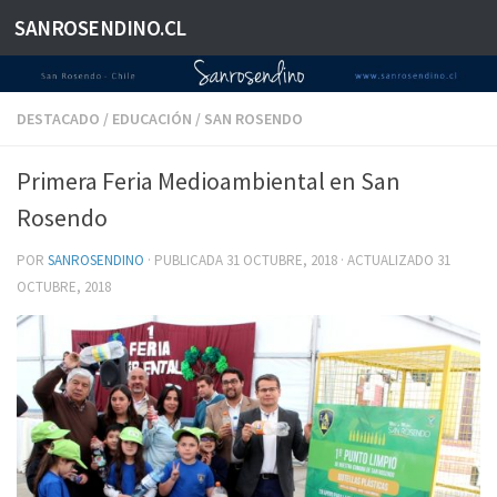
SANROSENDINO.CL
Saltar al contenido
DESTACADO
/
EDUCACIÓN
/
SAN ROSENDO
Primera Feria Medioambiental en San
Rosendo
POR
SANROSENDINO
· PUBLICADA
31 OCTUBRE, 2018
· ACTUALIZADO
31
OCTUBRE, 2018