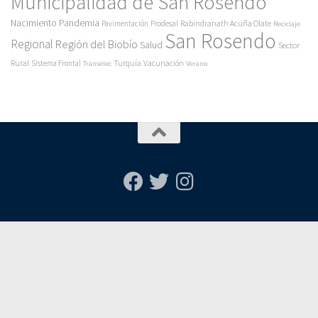
Municipalidad de San Rosendo
Pandemia
Nacimiento
Pavimentación
Prodesal
Rabindranath Acuña Olate
Reciclaje
San Rosendo
Regional
Región del Biobío
Salud
Sector
Rural
Turquía
Sistema Frontal
Vacunación
Transelec
Verano